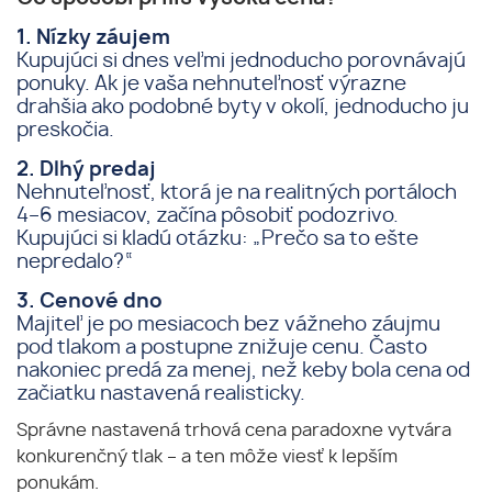
1. Nízky záujem
Kupujúci si dnes veľmi jednoducho porovnávajú
ponuky. Ak je vaša nehnuteľnosť výrazne
drahšia ako podobné byty v okolí, jednoducho ju
preskočia.
2. Dlhý predaj
Nehnuteľnosť, ktorá je na realitných portáloch
4–6 mesiacov, začína pôsobiť podozrivo.
Kupujúci si kladú otázku: „Prečo sa to ešte
nepredalo?“
3. Cenové dno
Majiteľ je po mesiacoch bez vážneho záujmu
pod tlakom a postupne znižuje cenu. Často
nakoniec predá za menej, než keby bola cena od
začiatku nastavená realisticky.
Správne nastavená trhová cena paradoxne vytvára
konkurenčný tlak – a ten môže viesť k lepším
ponukám.