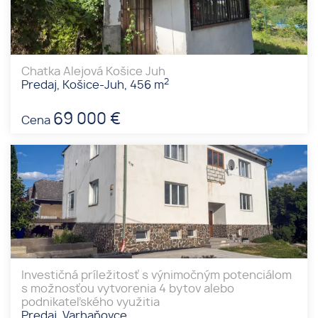
Chatka Alejová Košice Juh
2
Predaj, Košice-Juh, 456 m
69 000 €
Cena
Investičná príležitosť s výnimočným potenciálom
s možnosťou vytvorenia 4 bytov alebo
podnikateľského využitia
Predaj, Varhaňovce,