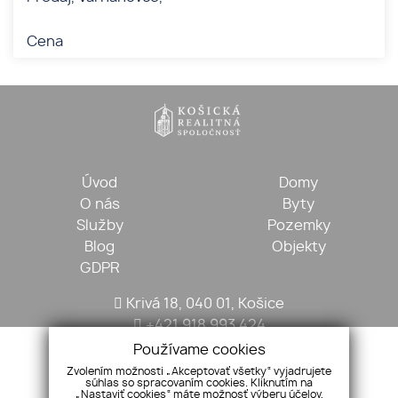
Cena
Úvod
Domy
O nás
Byty
Služby
Pozemky
Blog
Objekty
GDPR
Krivá 18, 040 01, Košice
+421 918 993 424
kosickarealitna@gmail.com
Používame cookies
Zvolením možnosti „Akceptovať všetky“ vyjadrujete
súhlas so spracovaním cookies. Kliknutím na
„Nastaviť cookies“ máte možnosť výberu účelov,