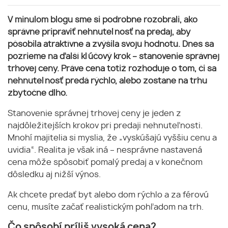
V minulom blogu sme si podrobne rozobrali, ako
správne pripraviť nehnuteľnosť na predaj, aby
pôsobila atraktívne a zvýšila svoju hodnotu. Dnes sa
pozrieme na ďalší kľúčový krok – stanovenie správnej
trhovej ceny. Práve cena totiž rozhoduje o tom, či sa
nehnuteľnosť predá rýchlo, alebo zostane na trhu
zbytočne dlho.
Stanovenie správnej trhovej ceny je jeden z
najdôležitejších krokov pri predaji nehnuteľnosti.
Mnohí majitelia si myslia, že „vyskúšajú vyššiu cenu a
uvidia“. Realita je však iná – nesprávne nastavená
cena môže spôsobiť pomalý predaj a v konečnom
dôsledku aj nižší výnos.
Ak chcete predať byt alebo dom rýchlo a za férovú
cenu, musíte začať realistickým pohľadom na trh.
Čo spôsobí príliš vysoká cena?