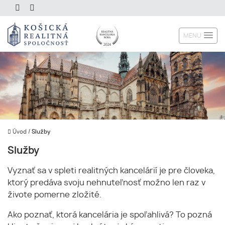
MENU
Úvod
/
Služby
Služby
Vyznať sa v spleti realitných kancelárií je pre človeka,
ktorý predáva svoju nehnuteľnosť možno len raz v
živote pomerne zložité.
Ako poznať, ktorá kancelária je spoľahlivá? To pozná