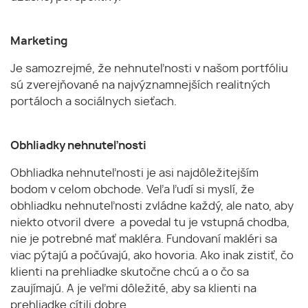
Marketing
Je samozrejmé, že nehnuteľnosti v našom portfóliu
sú zverejňované na najvýznamnejších realitných
portáloch a sociálnych sieťach.
Obhliadky nehnuteľnosti
Obhliadka nehnuteľnosti je asi najdôležitejším
bodom v celom obchode. Veľa ľudí si myslí, že
obhliadku nehnuteľnosti zvládne každý, ale nato, aby
niekto otvoril dvere a povedal tu je vstupná chodba,
nie je potrebné mať makléra. Fundovaní makléri sa
viac pýtajú a počúvajú, ako hovoria. Ako inak zistiť, čo
klienti na prehliadke skutočne chcú a o čo sa
zaujímajú. A je veľmi dôležité, aby sa klienti na
prehliadke cítili dobre.