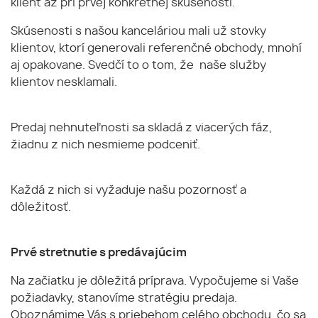
klient až pri prvej konkrétnej skúsenosti.
Skúsenosti s našou kanceláriou mali už stovky
klientov, ktorí generovali referenčné obchody, mnohí
aj opakovane. Svedčí to o tom, že naše služby
klientov nesklamali.
Predaj nehnuteľnosti sa skladá z viacerých fáz,
žiadnu z nich nesmieme podceniť.
Každá z nich si vyžaduje našu pozornosť a
dôležitosť.
Prvé stretnutie s predávajúcim
Na začiatku je dôležitá príprava. Vypočujeme si Vaše
požiadavky, stanovíme stratégiu predaja.
Oboznámime Vás s priebehom celého obchodu, čo sa