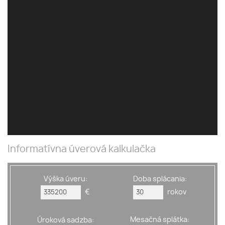
Informatívna úverová kalkulačka
Výška úveru:
Doba splácania:
€
rokov
Mesačná splátka:
Úroková sadzba: