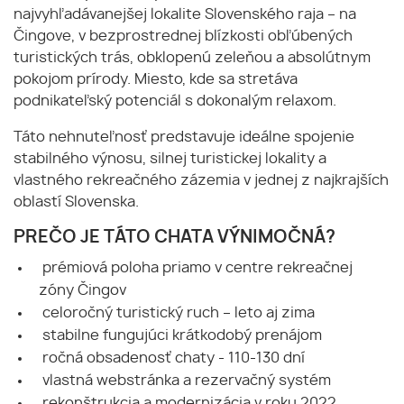
najvyhľadávanejšej lokalite Slovenského raja – na
Čingove, v bezprostrednej blízkosti obľúbených
turistických trás, obklopenú zeleňou a absolútnym
pokojom prírody. Miesto, kde sa stretáva
podnikateľský potenciál s dokonalým relaxom.
Táto nehnuteľnosť predstavuje ideálne spojenie
stabilného výnosu, silnej turistickej lokality a
vlastného rekreačného zázemia v jednej z najkrajších
oblastí Slovenska.
PREČO JE TÁTO CHATA VÝNIMOČNÁ?
prémiová poloha priamo v centre rekreačnej
zóny Čingov
celoročný turistický ruch – leto aj zima
stabilne fungujúci krátkodobý prenájom
ročná obsadenosť chaty - 110-130 dní
vlastná webstránka a rezervačný systém
rekonštrukcia a modernizácia v roku 2022