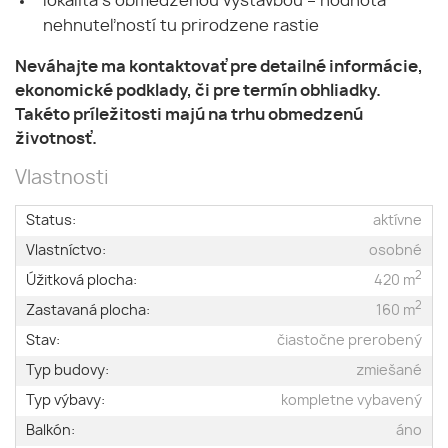
lokalita s obmedzenou výstavbou – hodnota
nehnuteľností tu prirodzene rastie
Neváhajte ma kontaktovať pre detailné informácie,
ekonomické podklady, či pre termín obhliadky.
Takéto príležitosti majú na trhu obmedzenú
životnosť.
Vlastnosti
Status:
aktívne
Vlastníctvo:
osobné
2
Úžitková plocha:
420 m
2
Zastavaná plocha:
160 m
Stav:
čiastočne prerobený
Typ budovy:
zmiešané
Typ výbavy:
kompletne vybavený
Balkón:
áno