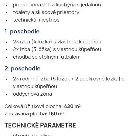
priestranná veľká kuchyňa s jedálňou
toalety a skladové priestory
technická miestnos
1. poschodie
2× izba (4 lôžka) s vlastnou kúpeľňou
2× izba (3 lôžka) s vlastnou kúpeľňou
chodba so stolným futbalom
2. poschodie
2× rodinná izba (5 lôžok + 2 podkrovné lôžka) s
vlastnou kúpeľňou
oddychová zóna
Celková úžitková plocha:
420 m²
Zastavaná plocha:
160 m²
TECHNICKÉ PARAMETRE
strecha: bridlica