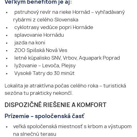
Veľkým benefitom je aj:
pstruhový revír na rieke Hornád – vyhľadávaný
rybármi z celého Slovenska
cyklotrasy vedúce popri Hornáde
splavovanie Hornádu
jazda na koni
ZOO Spišská Nová Ves
letné kúpalisko SNV, Vrbov, Aquapark Poprad
lyžovanie – Levoča, Plejsy
Vysoké Tatry do 30 minút
Lokalita je atraktívna počas celého roka – turistická
sezóna tu prakticky nekončí.
DISPOZIČNÉ RIEŠENIE A KOMFORT
Prízemie – spoločenská časť
veľká spoločenská miestnosť s krbom a výstupom
na slnečnú terasu