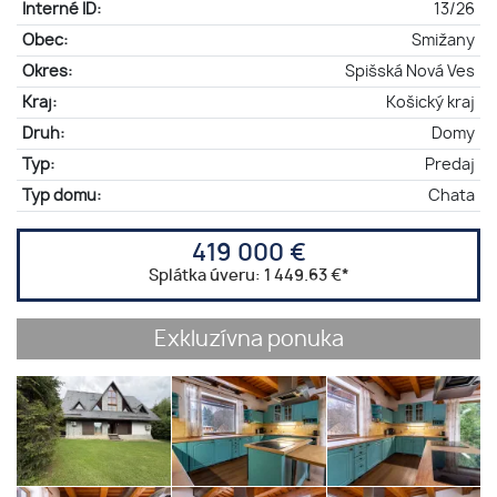
Interné ID:
13/26
Obec:
Smižany
Okres:
Spišská Nová Ves
Kraj:
Košický kraj
Druh:
Domy
Typ:
Predaj
Typ domu:
Chata
419 000 €
Splátka úveru:
1 449.63 €
*
Exkluzívna ponuka