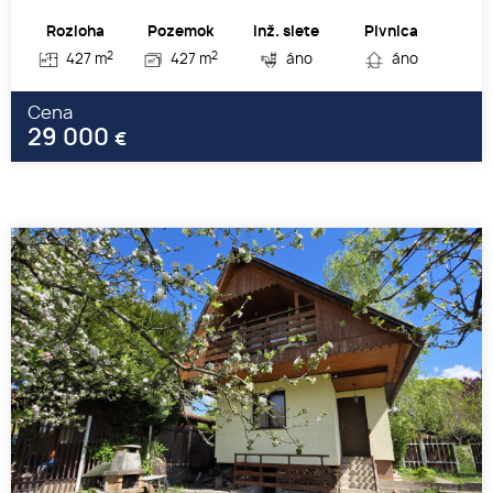
Rozloha
Pozemok
Inž. siete
Pivnica
2
2
427 m
427 m
áno
áno
Cena
29 000
€