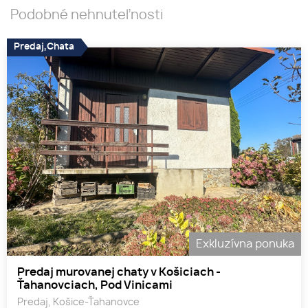
Podobné nehnuteľnosti
Predaj,Chata
Exkluzívna ponuka
Predaj murovanej chaty v Košiciach -
Ťahanovciach, Pod Vinicami
Predaj, Košice-Ťahanovce