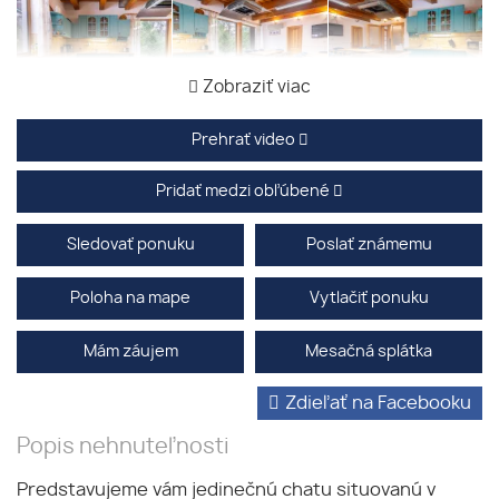
Zobraziť viac
Prehrať video
Pridať medzi obľúbené
Sledovať ponuku
Poslať známemu
Poloha na mape
Vytlačiť ponuku
Mám záujem
Mesačná splátka
Zdieľať na Facebooku
Popis nehnuteľnosti
Predstavujeme vám jedinečnú chatu situovanú v