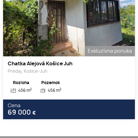
Exkluzívna ponuka
Chatka Alejová Košice Juh
Predaj, Košice-Juh
Rozloha
Pozemok
2
2
456 m
456 m
Cena
69 000
€