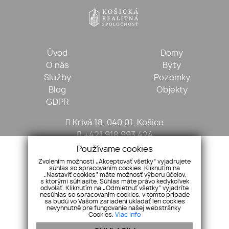
Úvod
Domy
O nás
Byty
Služby
Pozemky
Blog
Objekty
GDPR
Krivá 18, 040 01, Košice
+421 918 993 424
kosickarealitna@gmail.com
Používame cookies
Zvolením možnosti „Akceptovať všetky“ vyjadrujete
súhlas so spracovaním cookies. Kliknutím na
„Nastaviť cookies“ máte možnosť výberu účelov,
s ktorými súhlasíte. Súhlas máte právo kedykoľvek
odvolať. Kliknutím na „Odmietnuť všetky“ vyjadríte
nesúhlas so spracovaním cookies, v tomto prípade
sa budú vo Vašom zariadení ukladať len cookies
nevyhnutné pre fungovanie našej webstránky
Cookies.
Viac info