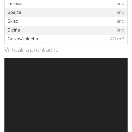
Terasa:
áno
Špajza:
áno
Sklad:
áno
Dielňa:
áno
2
Celková plocha:
420 m
Virtuálna prehliadka