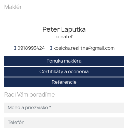
Maklér
Peter Laputka
konateľ
0918993424
kosicka.realitna@gmail.com
Ponuka makléra
Certifikáty a ocenenia
Referencie
Radi Vám poradíme