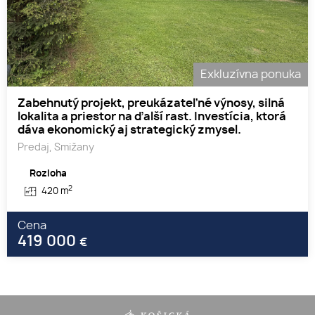
Exkluzívna ponuka
Zabehnutý projekt, preukázateľné výnosy, silná
lokalita a priestor na ďalší rast. Investícia, ktorá
dáva ekonomický aj strategický zmysel.
Predaj, Smižany
Rozloha
2
420 m
Cena
419 000
€