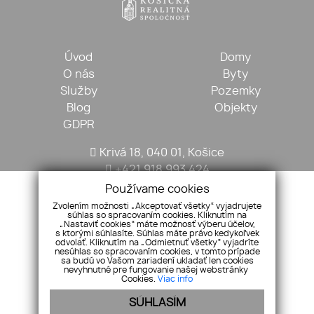
Úvod
Domy
O nás
Byty
Služby
Pozemky
Blog
Objekty
GDPR
Krivá 18, 040 01, Košice
+421 918 993 424
kosickarealitna@gmail.com
Používame cookies
Zvolením možnosti „Akceptovať všetky“ vyjadrujete
súhlas so spracovaním cookies. Kliknutím na
„Nastaviť cookies“ máte možnosť výberu účelov,
s ktorými súhlasíte. Súhlas máte právo kedykoľvek
odvolať. Kliknutím na „Odmietnuť všetky“ vyjadríte
nesúhlas so spracovaním cookies, v tomto prípade
sa budú vo Vašom zariadení ukladať len cookies
nevyhnutné pre fungovanie našej webstránky
Cookies.
Viac info
SÚHLASÍM
Pridajte si nás