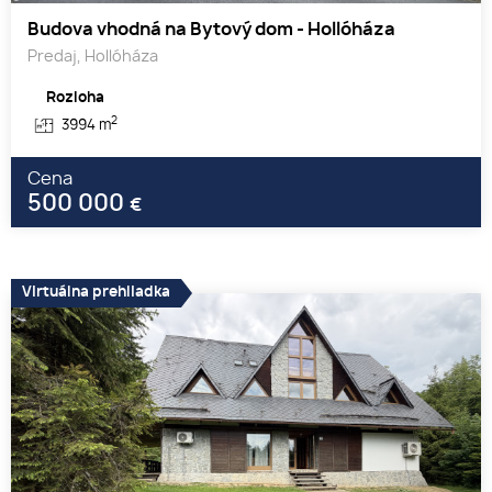
Budova vhodná na Bytový dom - Hollóháza
Predaj, Hollóháza
Rozloha
2
3994 m
Cena
500 000
€
Virtuálna prehliadka