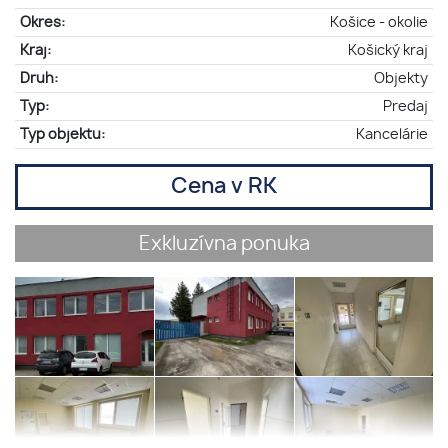
Okres:
Košice - okolie
Kraj:
Košický kraj
Druh:
Objekty
Typ:
Predaj
Typ objektu:
Kancelárie
Cena v RK
Exkluzívna ponuka