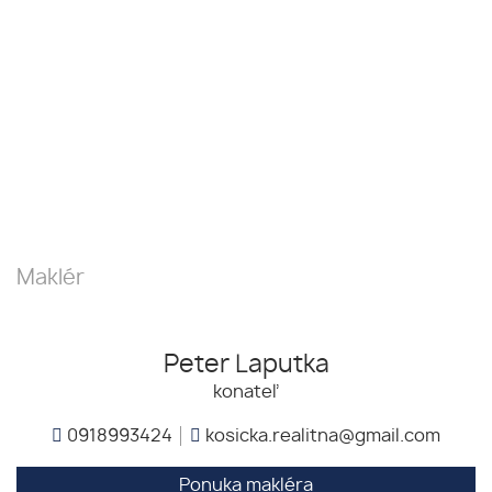
Maklér
Peter Laputka
konateľ
0918993424
kosicka.realitna@gmail.com
Ponuka makléra