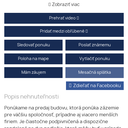
Zobraziť viac
Prehrať video
Pridať medzi obľúbené
Sledovať ponuku
Poslať známemu
Poloha na mape
Vytlačiť ponuku
Mám záujem
Mesačná splátka
Zdieľať na Facebooku
Popis nehnuteľnosti
Ponúkame na predaj budovu, ktorá ponúka zázemie
pre väčšiu spoločnosť, prípadne aj viacero menších
firiem. Je čiastočne podpivničená a dispozične