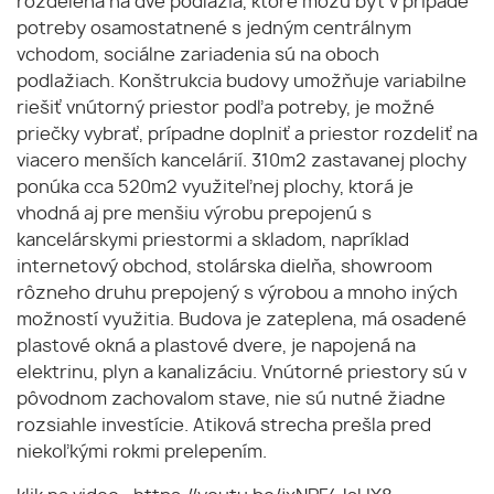
rozdelená na dve podlažia, ktoré môžu byť v prípade
potreby osamostatnené s jedným centrálnym
vchodom, sociálne zariadenia sú na oboch
podlažiach. Konštrukcia budovy umožňuje variabilne
riešiť vnútorný priestor podľa potreby, je možné
priečky vybrať, prípadne doplniť a priestor rozdeliť na
viacero menších kancelárií. 310m2 zastavanej plochy
ponúka cca 520m2 využiteľnej plochy, ktorá je
vhodná aj pre menšiu výrobu prepojenú s
kancelárskymi priestormi a skladom, napríklad
internetový obchod, stolárska dielňa, showroom
rôzneho druhu prepojený s výrobou a mnoho iných
možností využitia. Budova je zateplena, má osadené
plastové okná a plastové dvere, je napojená na
elektrinu, plyn a kanalizáciu. Vnútorné priestory sú v
pôvodnom zachovalom stave, nie sú nutné žiadne
rozsiahle investície. Atiková strecha prešla pred
niekoľkými rokmi prelepením.