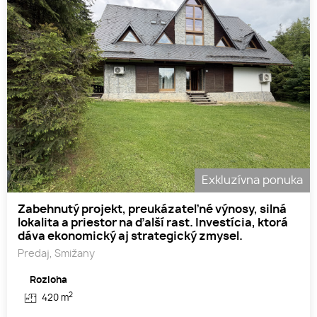
Exkluzívna ponuka
Zabehnutý projekt, preukázateľné výnosy, silná
lokalita a priestor na ďalší rast. Investícia, ktorá
dáva ekonomický aj strategický zmysel.
Predaj, Smižany
Rozloha
2
420 m