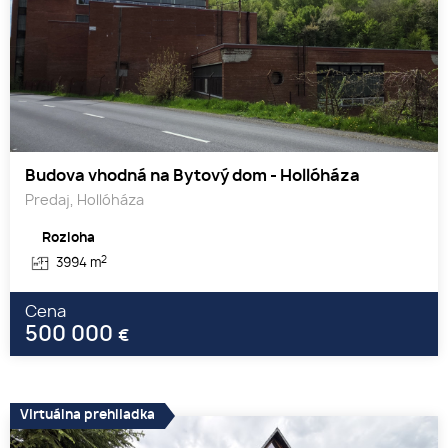
Budova vhodná na Bytový dom - Hollóháza
Predaj, Hollóháza
Rozloha
2
3994 m
Cena
500 000
€
Virtuálna prehliadka