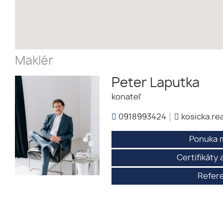
Maklér
Peter Laputka
konateľ
0918993424
kosicka.re
Ponuka 
Certifikáty
Refer