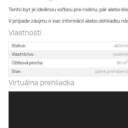
Tento byt je ideálnou voľbou pre rodinu, pár alebo kli
V prípade záujmu o viac informácií alebo obhliadku ná
Vlastnosti
Status:
aktívn
Vlastníctvo:
osobn
Úžitková plocha:
80 m
Stav:
úplne preroben
Virtuálna prehliadka