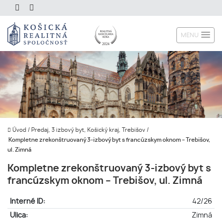
MENU
Úvod
/
Predaj, 3 izbový byt, Košický kraj, Trebišov
/
Kompletne zrekonštruovaný 3-izbový byt s francúzskym oknom – Trebišov,
ul. Zimná
Kompletne zrekonštruovaný 3-izbový byt s
francúzskym oknom – Trebišov, ul. Zimná
Interné ID:
42/26
Ulica:
Zimná