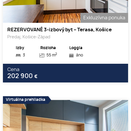
Exkluzívna ponuka
REZERVOVANÉ 3-izbový byt – Terasa, Košice
Predaj, Košice-Západ
Izby
Rozloha
Loggia
2
3
55 m
áno
Cena
202 900
€
Virtuálna prehliadka