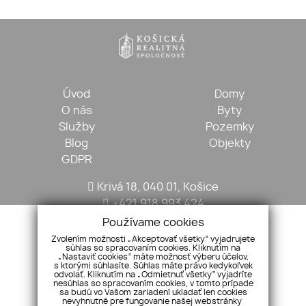
Úvod
Domy
O nás
Byty
Služby
Pozemky
Blog
Objekty
GDPR
Krivá 18, 040 01, Košice
+421 918 993 424
kosickarealitna@gmail.com
Používame cookies
Zvolením možnosti „Akceptovať všetky“ vyjadrujete
súhlas so spracovaním cookies. Kliknutím na
„Nastaviť cookies“ máte možnosť výberu účelov,
s ktorými súhlasíte. Súhlas máte právo kedykoľvek
odvolať. Kliknutím na „Odmietnuť všetky“ vyjadríte
nesúhlas so spracovaním cookies, v tomto prípade
sa budú vo Vašom zariadení ukladať len cookies
nevyhnutné pre fungovanie našej webstránky