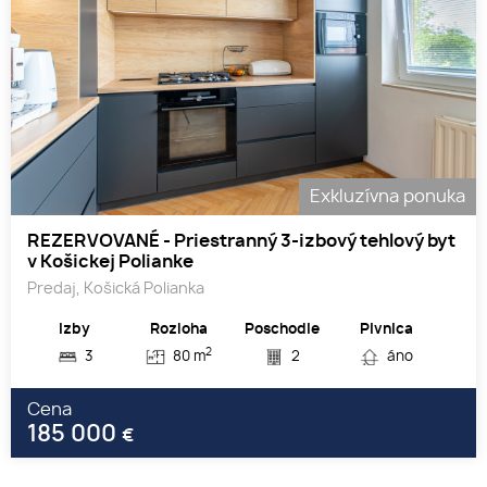
Exkluzívna ponuka
REZERVOVANÉ - Priestranný 3-izbový tehlový byt
v Košickej Polianke
Predaj, Košická Polianka
Izby
Rozloha
Poschodie
Pivnica
2
3
80 m
2
áno
Cena
185 000
€