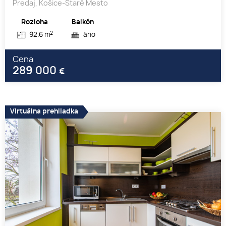
Predaj, Košice-Staré Mesto
Rozloha
Balkón
2
92.6 m
áno
Cena
289 000
€
Virtuálna prehliadka