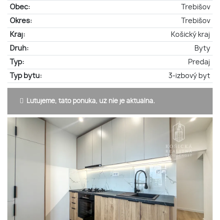
Obec:
Trebišov
Okres:
Trebišov
Kraj:
Košický kraj
Druh:
Byty
Typ:
Predaj
Typ bytu:
3-izbový byt
Ľutujeme, táto ponuka, už nie je aktuálna.