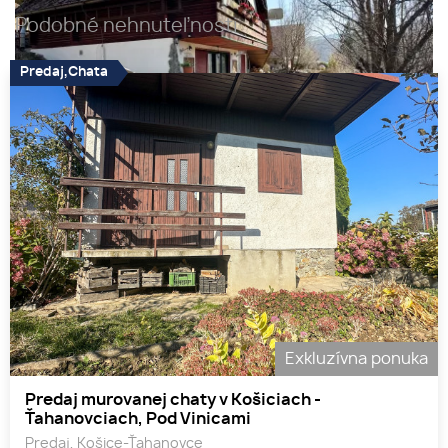
Podobné nehnuteľnosti
Predaj,Chata
Exkluzívna ponuka
Predaj murovanej chaty v Košiciach -
Ťahanovciach, Pod Vinicami
Predaj, Košice-Ťahanovce