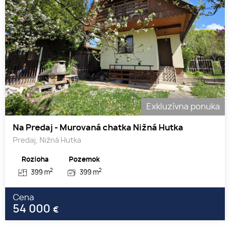
Exkluzívna ponuka
Na Predaj - Murovaná chatka Nižná Hutka
Predaj, Nižná Hutka
Rozloha
Pozemok
2
2
399 m
399 m
Cena
54 000
€