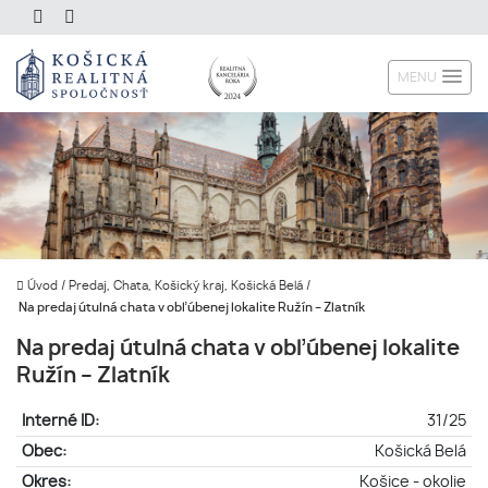
MENU
Úvod
/
Predaj, Chata, Košický kraj, Košická Belá
/
Na predaj útulná chata v obľúbenej lokalite Ružín – Zlatník
Na predaj útulná chata v obľúbenej lokalite
Ružín – Zlatník
Interné ID:
31/25
Obec:
Košická Belá
Okres:
Košice - okolie