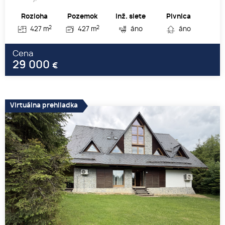
Rozloha
Pozemok
Inž. siete
Pivnica
2
2
427 m
427 m
áno
áno
Cena
29 000
€
Virtuálna prehliadka