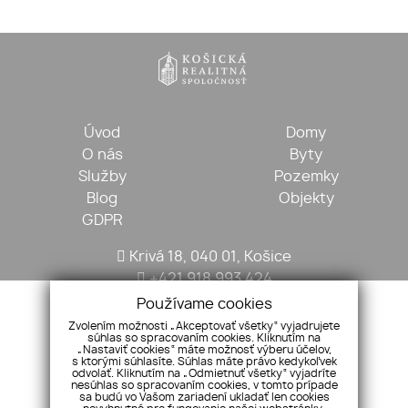
Úvod
Domy
O nás
Byty
Služby
Pozemky
Blog
Objekty
GDPR
Krivá 18, 040 01, Košice
+421 918 993 424
kosickarealitna@gmail.com
Používame cookies
Zvolením možnosti „Akceptovať všetky“ vyjadrujete
súhlas so spracovaním cookies. Kliknutím na
„Nastaviť cookies“ máte možnosť výberu účelov,
s ktorými súhlasíte. Súhlas máte právo kedykoľvek
odvolať. Kliknutím na „Odmietnuť všetky“ vyjadríte
nesúhlas so spracovaním cookies, v tomto prípade
sa budú vo Vašom zariadení ukladať len cookies