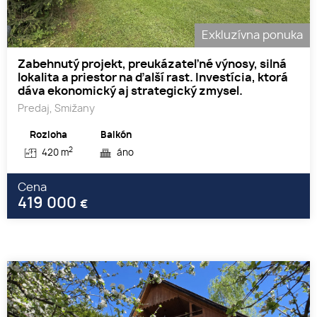
Exkluzívna ponuka
Zabehnutý projekt, preukázateľné výnosy, silná
lokalita a priestor na ďalší rast. Investícia, ktorá
dáva ekonomický aj strategický zmysel.
Predaj, Smižany
Rozloha
Balkón
2
420 m
áno
Cena
419 000
€