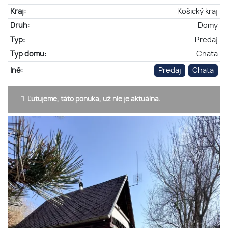
Kraj:
Košický kraj
Druh:
Domy
Typ:
Predaj
Typ domu:
Chata
Iné:
Predaj
Chata
Ľutujeme, táto ponuka, už nie je aktuálna.