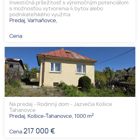
Investičná príležitosť s výnimočným potenciálom
s možnosťou vytvorenia 4 bytov alebo
podnikateľského využitia
Predaj, Varhaňovce,
Cena
Na predaj - Rodinný dom - Jazvečia Košice
Ťahanovce
2
Predaj, Košice-Ťahanovce, 1000 m
217 000 €
Cena