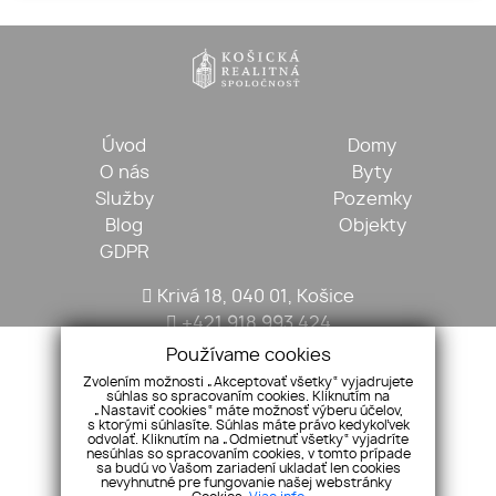
Úvod
Domy
O nás
Byty
Služby
Pozemky
Blog
Objekty
GDPR
Krivá 18, 040 01, Košice
+421 918 993 424
kosickarealitna@gmail.com
Používame cookies
Zvolením možnosti „Akceptovať všetky“ vyjadrujete
súhlas so spracovaním cookies. Kliknutím na
„Nastaviť cookies“ máte možnosť výberu účelov,
s ktorými súhlasíte. Súhlas máte právo kedykoľvek
odvolať. Kliknutím na „Odmietnuť všetky“ vyjadríte
nesúhlas so spracovaním cookies, v tomto prípade
sa budú vo Vašom zariadení ukladať len cookies
nevyhnutné pre fungovanie našej webstránky