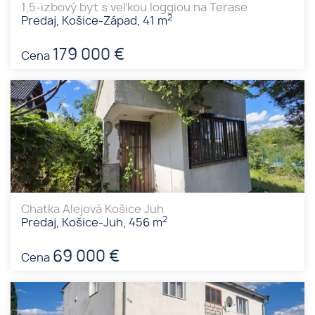
1,5-izbový byt s veľkou loggiou na Terase
2
Predaj, Košice-Západ, 41 m
179 000 €
Cena
Chatka Alejová Košice Juh
2
Predaj, Košice-Juh, 456 m
69 000 €
Cena