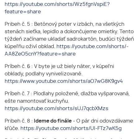
https://youtube.com/shorts/Wz5fgnVspiE?
feature=share
Pribeh č. 5 : Betónový poter v izbách, na všetkých
stenách sieťka, lepidlo a dokončujeme omietky. Tento
týždeň začíname ukladať sadrokartón, budúci týždeň
kúpeľňu oživí obklad.
https://youtube.com/shorts/-
AA8ZeO5cnY?feature=share
Príbeh č. 6 : V byte je už biely náter, v kúpeľni
obklady, podlahy vynivelizované.
https://www.youtube.com/shorts/aO7wG8K9gv4
Príbeh č. 7 : Plodlahy položené, dlažba vyšparovaná,
ešte namontovať kuchyňu.
https://youtube.com/shorts/sUJ7qcbXMzs
Pribeh č. 8 :
Ideme do finále
- O pár dni odovzdávame
kľúče.
https://youtube.com/shorts/Ul-FTz7wK5g