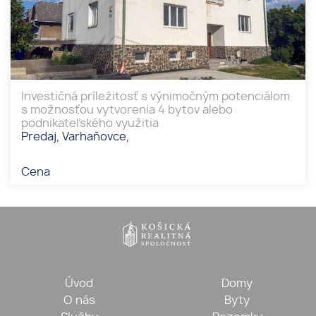
Investičná príležitosť s výnimočným potenciálom
s možnosťou vytvorenia 4 bytov alebo
podnikateľského využitia
Predaj, Varhaňovce,
Cena
Úvod
Domy
O nás
Byty