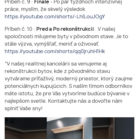
Pribeh č. 9 :
Finále
- Po pár týždňoch intenzívnej
práce, myslím, že skvelý výsledok.
https://youtube.com/shorts/-LhlLouJOgY
Príbeh č. 10 :
Pred a Po rekonštrukcii
. V našej
spoločnosti milujeme byty v pôvodnom stave. Je to
stále výzva, vymýšľať, meniť a oživovať.
https://youtube.com/shorts/qq0jruhH1Hk
“V našej realitnej kancelárii sa venujeme aj
rekonštrukcii bytov, kde z pôvodného stavu
vytvárame príťažlivý, moderný priestor, ktorý zaujme
potenciálnych kupujúcich. S naším tímom odborníkov
máte istotu, že pre Vás vytvoríme budúce bývanie v
najlepšom svetle. Kontaktujte nás a dovoľte nám
splniť Vaše sny!