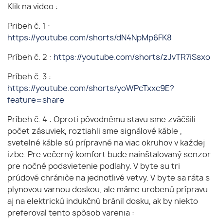
Klik na video :
Pribeh č. 1 :
https://youtube.com/shorts/dN4NpMp6FK8
Príbeh č. 2 :
https://youtube.com/shorts/zJvTR7iSsxo
Príbeh č. 3 :
https://youtube.com/shorts/yoWPcTxxc9E?
feature=share
Príbeh č. 4 : Oproti pôvodnému stavu sme zväčšili
počet zásuviek, roztiahli sme signálové káble ,
svetelné káble sú prípravné na viac okruhov v každej
izbe. Pre večerný komfort bude nainštalovaný senzor
pre nočné podsvietenie podlahy. V byte su tri
prúdové chrániče na jednotlivé vetvy. V byte sa ráta s
plynovou varnou doskou, ale máme urobenú prípravu
aj na elektrickú indukčnú bránil dosku, ak by niekto
preferoval tento spôsob varenia :