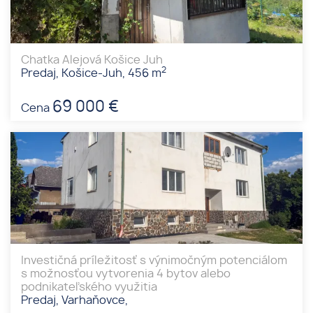
Chatka Alejová Košice Juh
2
Predaj, Košice-Juh, 456 m
69 000 €
Cena
Investičná príležitosť s výnimočným potenciálom
s možnosťou vytvorenia 4 bytov alebo
podnikateľského využitia
Predaj, Varhaňovce,