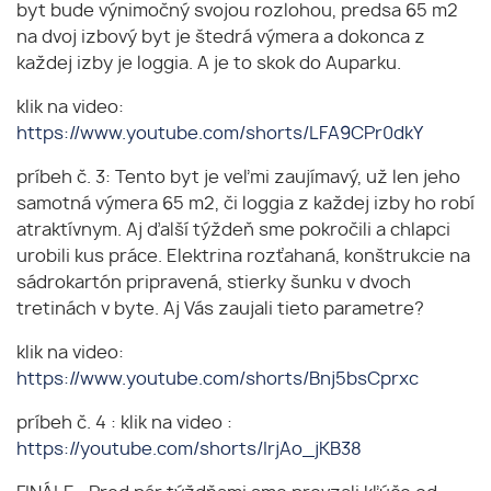
byt bude výnimočný svojou rozlohou, predsa 65 m2
na dvoj izbový byt je štedrá výmera a dokonca z
každej izby je loggia. A je to skok do Auparku.
klik na video:
https://www.youtube.com/shorts/LFA9CPr0dkY
príbeh č. 3: Tento byt je veľmi zaujímavý, už len jeho
samotná výmera 65 m2, či loggia z každej izby ho robí
atraktívnym. Aj ďalší týždeň sme pokročili a chlapci
urobili kus práce. Elektrina rozťahaná, konštrukcie na
sádrokartón pripravená, stierky šunku v dvoch
tretinách v byte. Aj Vás zaujali tieto parametre?
klik na video:
https://www.youtube.com/shorts/Bnj5bsCprxc
príbeh č. 4 : klik na video :
https://youtube.com/shorts/IrjAo_jKB38