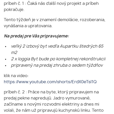
príbeh č. 1 : Čaká nás ďalší nový projekt a príbeh
pokračuje.
Tento týždeň je v znamení demolácie, rozoberania,
vynášania a upratovania.
Na predaj pre Vás pripravujeme:
veľký 2 izbový byt vedľa Aupartku štedrých 65
m2
2 x loggia Byt bude po kompletnej rekonštrukcii
pripravený na predaj zhruba o sedem týždňov
klik na video:
https://www.youtube.com/shorts/ErdX0eTsl1Q
príbeh č. 2 : Práce na byte, ktorý pripravujem na
predaj pekne napredujú. Jadro vymurované,
začíname s novými rozvodmi elektriny a dnes mi
volali, že nám už pripravujú kuchynskú linku. Tento