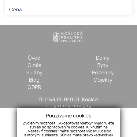
Cena
Úvod
Domy
O nás
Byty
Služby
Pozemky
Blog
Objekty
GDPR
Krivá 18, 040 01, Košice
+421 918 993 424
kosickarealitna@gmail.com
Používame cookies
Zvolením možnosti „Akceptovať všetky“ vyjadrujete
súhlas so spracovaním cookies. Kliknutím na
„Nastaviť cookies“ máte možnosť výberu účelov,
s ktorými súhlasíte. Súhlas máte právo kedykoľvek