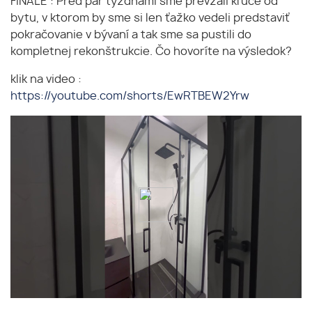
FINÁLE : Pred pár týždňami sme prevzali kľúče od
bytu, v ktorom by sme si len ťažko vedeli predstaviť
pokračovanie v bývaní a tak sme sa pustili do
kompletnej rekonštrukcie. Čo hovoríte na výsledok?
klik na video :
https://youtube.com/shorts/EwRTBEW2Yrw