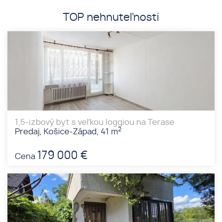
TOP nehnuteľnosti
1,5-izbový byt s veľkou loggiou na Terase
2
Predaj, Košice-Západ, 41 m
179 000 €
Cena