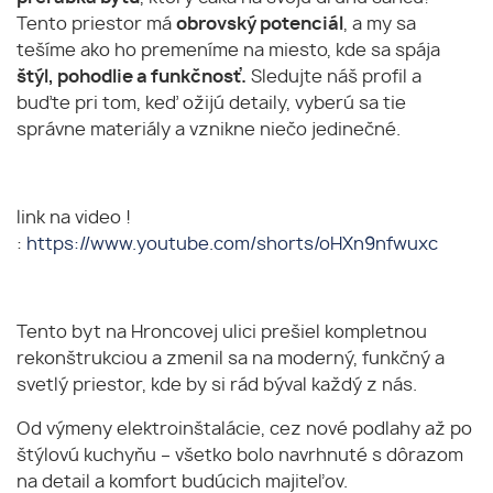
Tento priestor má
obrovský potenciál
, a my sa
tešíme ako ho premeníme na miesto, kde sa spája
štýl, pohodlie a funkčnosť.
Sledujte náš profil a
buďte pri tom, keď ožijú detaily, vyberú sa tie
správne materiály a vznikne niečo jedinečné.
link na video !
:
https://www.youtube.com/shorts/oHXn9nfwuxc
Tento byt na Hroncovej ulici prešiel kompletnou
rekonštrukciou a zmenil sa na moderný, funkčný a
svetlý priestor, kde by si rád býval každý z nás.
Od výmeny elektroinštalácie, cez nové podlahy až po
štýlovú kuchyňu – všetko bolo navrhnuté s dôrazom
na detail a komfort budúcich majiteľov.