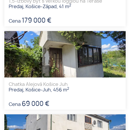
1,5-izbový byt s veľkou loggiou na Terase
2
Predaj, Košice-Západ, 41 m
179 000 €
Cena
Chatka Alejová Košice Juh
2
Predaj, Košice-Juh, 456 m
69 000 €
Cena