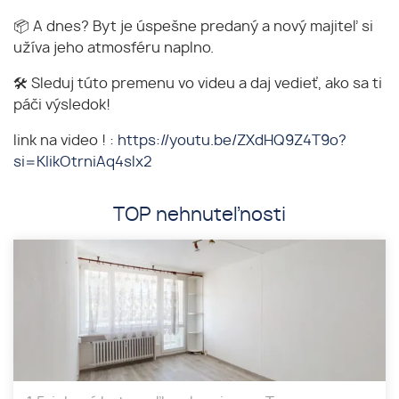
📦 A dnes? Byt je úspešne predaný a nový majiteľ si
užíva jeho atmosféru naplno.
🛠 Sleduj túto premenu vo videu a daj vedieť, ako sa ti
páči výsledok!
link na video ! :
https://youtu.be/ZXdHQ9Z4T9o?
si=KIikOtrniAq4slx2
TOP nehnuteľnosti