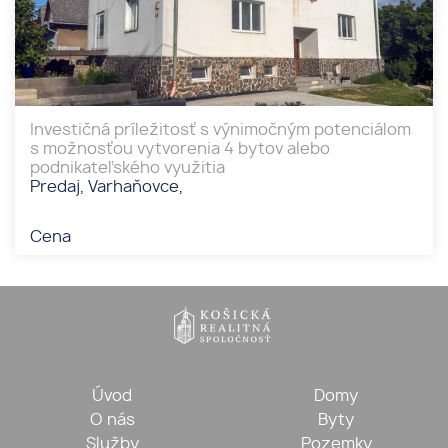
Investičná príležitosť s výnimočným potenciálom
s možnosťou vytvorenia 4 bytov alebo
podnikateľského využitia
Predaj, Varhaňovce,
Cena
Úvod
Domy
O nás
Byty
Služby
Pozemky