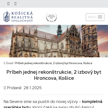
MENU
Úvod
/
Príbeh jednej rekonštrukcie, 2 izbový byt Hroncova, Košice
Príbeh jednej rekonštrukcie, 2 izbový byt
Hroncova, Košice
Pridané: 28.1.2025
Na Severe sme sa pustili do novej výzvy –
kompletná
prerábka bytu
, ktorý čaká na svoju druhú šancu!