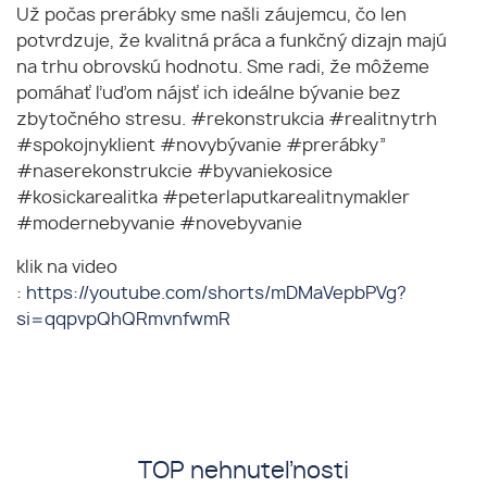
Už počas prerábky sme našli záujemcu, čo len
potvrdzuje, že kvalitná práca a funkčný dizajn majú
na trhu obrovskú hodnotu. Sme radi, že môžeme
pomáhať ľuďom nájsť ich ideálne bývanie bez
zbytočného stresu. #rekonstrukcia #realitnytrh
#spokojnyklient #novybývanie #prerábky”
#naserekonstrukcie #byvaniekosice
#kosickarealitka #peterlaputkarealitnymakler
#modernebyvanie #novebyvanie
klik na video
:
https://youtube.com/shorts/mDMaVepbPVg?
si=qqpvpQhQRmvnfwmR
TOP nehnuteľnosti