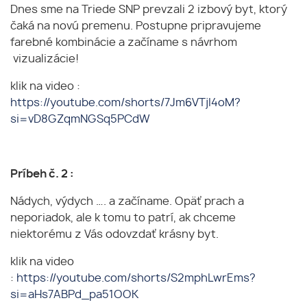
Dnes sme na Triede SNP prevzali 2 izbový byt, ktorý
čaká na novú premenu. Postupne pripravujeme
farebné kombinácie a začíname s návrhom
vizualizácie!
klik na video :
https://youtube.com/shorts/7Jm6VTjI4oM?
si=vD8GZqmNGSq5PCdW
Príbeh č. 2 :
Nádych, výdych …. a začíname. Opäť prach a
neporiadok, ale k tomu to patrí, ak chceme
niektorému z Vás odovzdať krásny byt.
klik na video
:
https://youtube.com/shorts/S2mphLwrEms?
si=aHs7ABPd_pa51OOK