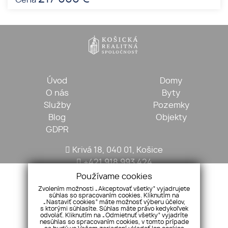
Cena
Úvod
Domy
O nás
Byty
Služby
Pozemky
Blog
Objekty
GDPR
Krivá 18, 040 01, Košice
+421 918 993 424
kosickarealitna@gmail.com
Používame cookies
Zvolením možnosti „Akceptovať všetky“ vyjadrujete
súhlas so spracovaním cookies. Kliknutím na
„Nastaviť cookies“ máte možnosť výberu účelov,
s ktorými súhlasíte. Súhlas máte právo kedykoľvek
odvolať. Kliknutím na „Odmietnuť všetky“ vyjadríte
nesúhlas so spracovaním cookies, v tomto prípade