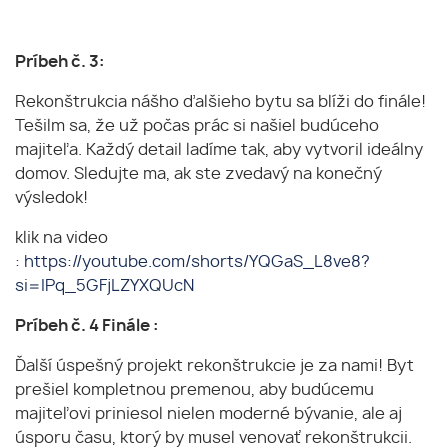
Príbeh č. 3:
Rekonštrukcia nášho ďalšieho bytu sa blíži do finále!
Tešilm sa, že už počas prác si našiel budúceho
majiteľa. Každý detail ladíme tak, aby vytvoril ideálny
domov. Sledujte ma, ak ste zvedavý na konečný
výsledok!
klik na video
:
https://youtube.com/shorts/YQGaS_L8ve8?
si=IPq_5GFjLZYXQUcN
Príbeh č. 4 Finále :
Ďalší úspešný projekt rekonštrukcie je za nami! Byt
prešiel kompletnou premenou, aby budúcemu
majiteľovi priniesol nielen moderné bývanie, ale aj
úsporu času, ktorý by musel venovať rekonštrukcii.