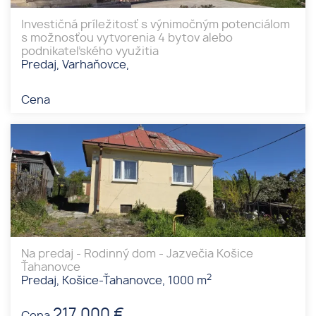
Investičná príležitosť s výnimočným potenciálom
s možnosťou vytvorenia 4 bytov alebo
podnikateľského využitia
Predaj, Varhaňovce,
Cena
Na predaj - Rodinný dom - Jazvečia Košice
Ťahanovce
2
Predaj, Košice-Ťahanovce, 1000 m
217 000 €