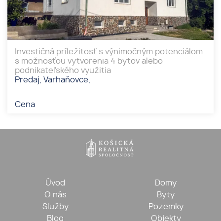
Investičná príležitosť s výnimočným potenciálom
s možnosťou vytvorenia 4 bytov alebo
podnikateľského využitia
Predaj, Varhaňovce,
Cena
Úvod
Domy
O nás
Byty
Služby
Pozemky
Blog
Objekty