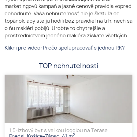
marketingovú kampaň a jasné cenové pravidla vopred
dohodnuté. Vaša nehnuteľnosť nie je škatuľa od
topánok, aby ste ju hodili bez pravidiel na trh, nech sa
o ňu makléri pobijú. Urobte to chytrejšie a
prostredníctvom jedného makléra získate všetkých.
Klikni pre video: Prečo spolupracovať s jednou RK?
TOP nehnuteľnosti
1,5-izbový byt s veľkou loggiou na Terase
2
Predaj, Košice-Západ, 41 m