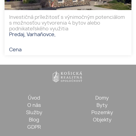
Investičná príležitosť s výnimočným potenciálom
s možnosťou vytvorenia 4 bytov alebo
podnikateľského využitia
Predaj, Varhaňovce,
Cena
Úvod
Domy
O nás
Byty
Služby
Pozemky
Blog
Objekty
GDPR