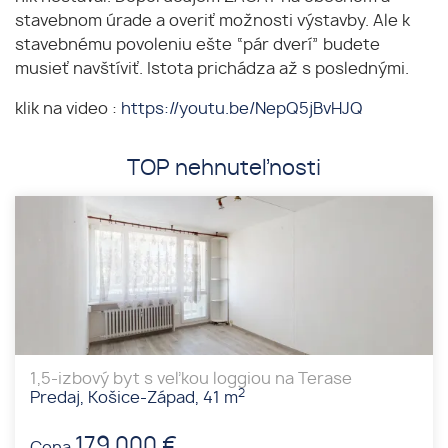
stavebnom úrade a overiť možnosti výstavby. Ale k
stavebnému povoleniu ešte “pár dverí” budete
musieť navštíviť. Istota prichádza až s poslednými.
klik na video :
https://youtu.be/NepQ5jBvHJQ
TOP nehnuteľnosti
1,5-izbový byt s veľkou loggiou na Terase
2
Predaj, Košice-Západ, 41 m
179 000 €