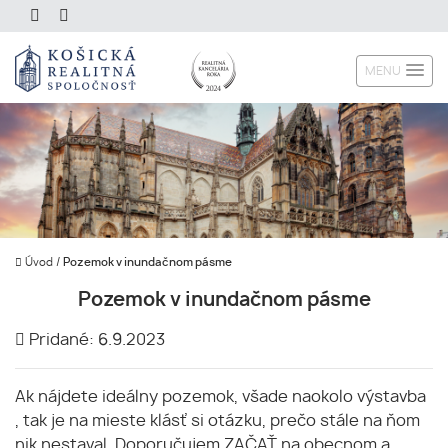
MENU
Úvod
/
Pozemok v inundačnom pásme
Pozemok v inundačnom pásme
Pridané: 6.9.2023
Ak nájdete ideálny pozemok, všade naokolo výstavba
, tak je na mieste klásť si otázku, prečo stále na ňom
nik nestaval. Doporučujem ZAČAŤ na obecnom a