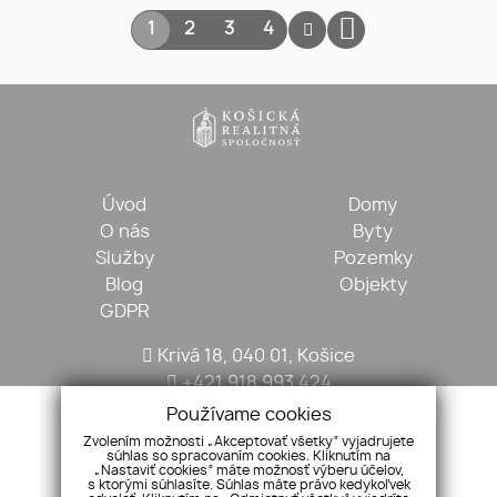
1
2
3
4
Úvod
Domy
O nás
Byty
Služby
Pozemky
Blog
Objekty
GDPR
Krivá 18, 040 01, Košice
+421 918 993 424
kosickarealitna@gmail.com
Používame cookies
Zvolením možnosti „Akceptovať všetky“ vyjadrujete
súhlas so spracovaním cookies. Kliknutím na
„Nastaviť cookies“ máte možnosť výberu účelov,
s ktorými súhlasíte. Súhlas máte právo kedykoľvek