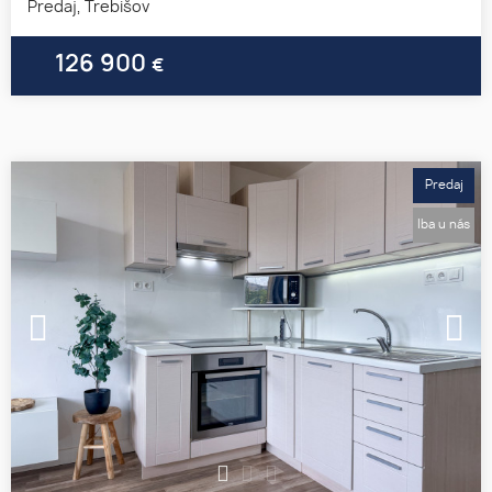
Predaj, Trebišov
126 900
€
Predaj
Iba u nás
1
2
3