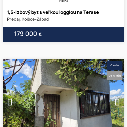
Plocha
1,5-izbový byt s veľkou loggiou na Terase
Predaj, Košice-Západ
179 000
€
Predaj
Iba u nás