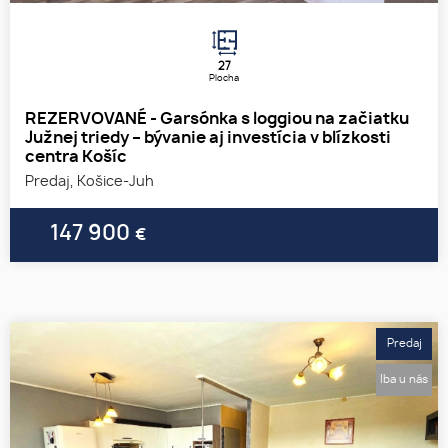
27
Plocha
REZERVOVANÉ - Garsónka s loggiou na začiatku
Južnej triedy – bývanie aj investícia v blízkosti
centra Košíc
Predaj, Košice-Juh
147 900
€
Predaj
Iba u nás