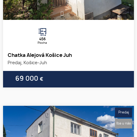
1
2
3
456
Plocha
Chatka Alejová Košice Juh
Predaj, Košice-Juh
69 000
€
Predaj
Iba u nás