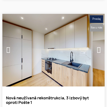
Predaj
Iba u nás
1
2
3
Nová neužívaná rekonštrukcia, 3 izbový byt
oproti Pošte 1