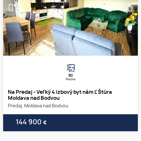
1
2
3
90
Plocha
Na Predaj - Veľký 4 izbový byt nám Ľ Štúra
Moldava nad Bodvou
Predaj, Moldava nad Bodvou
144 900
€