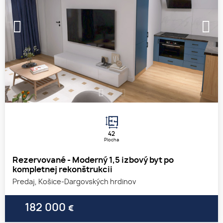
1
2
3
42
Plocha
Rezervované - Moderný 1,5 izbový byt po
kompletnej rekonštrukcii
Predaj, Košice-Dargovských hrdinov
182 000
€