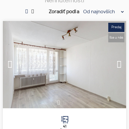
Nehnuteľnosti
Zoradiť podľa
Predaj
Iba u nás
1
2
3
41