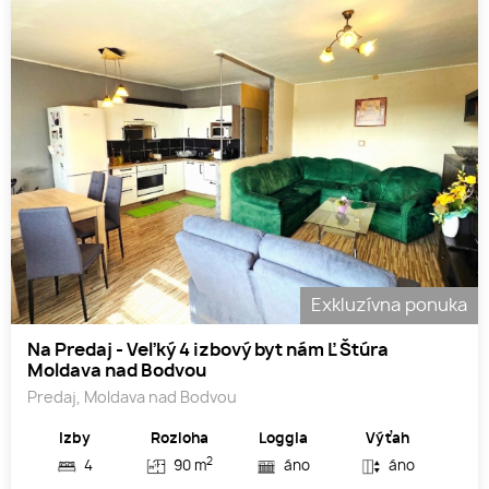
Exkluzívna ponuka
Na Predaj - Veľký 4 izbový byt nám Ľ Štúra
Moldava nad Bodvou
Predaj, Moldava nad Bodvou
Izby
Rozloha
Loggia
Výťah
2
4
90 m
áno
áno