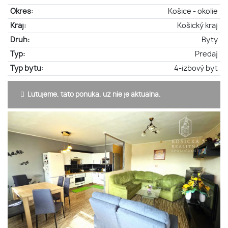
Okres:
Košice - okolie
Kraj:
Košický kraj
Druh:
Byty
Typ:
Predaj
Typ bytu:
4-izbový byt
Ľutujeme, táto ponuka, už nie je aktuálna.