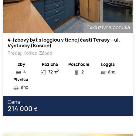
Exkluzívna ponuka
4-izbový byt s loggiou v tichej časti Terasy – ul.
Výstavby (Košice)
Predaj, Košice-Západ
Izby
Rozloha
Poschodie
Loggia
2
4
72 m
2
áno
Pivnica
áno
Cena
214 000
€