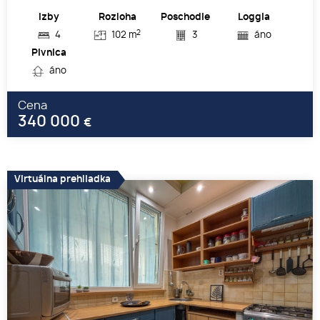
Izby
Rozloha
Poschodie
Loggia
2
4
102 m
3
áno
Pivnica
áno
Cena
340 000
€
Virtuálna prehliadka