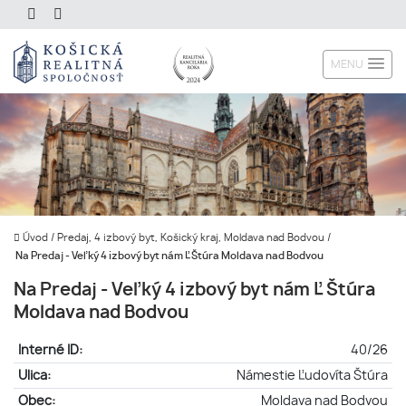
MENU
Úvod
/
Predaj, 4 izbový byt, Košický kraj, Moldava nad Bodvou
/
Na Predaj - Veľký 4 izbový byt nám Ľ Štúra Moldava nad Bodvou
Na Predaj - Veľký 4 izbový byt nám Ľ Štúra
Moldava nad Bodvou
Interné ID:
40/26
Ulica:
Námestie Ľudovíta Štúra
Obec:
Moldava nad Bodvou