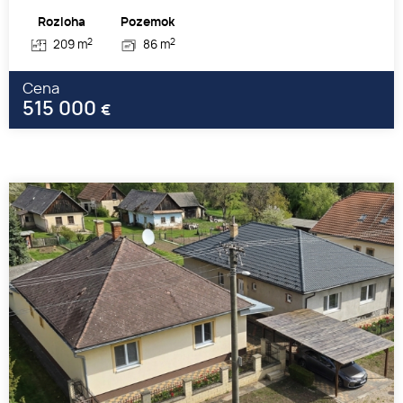
Rozloha
Pozemok
2
2
209 m
86 m
Cena
515 000
€