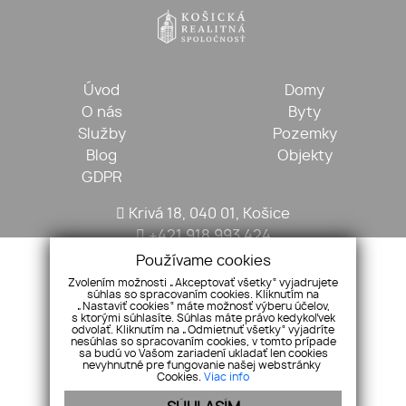
Úvod
Domy
O nás
Byty
Služby
Pozemky
Blog
Objekty
GDPR
Krivá 18, 040 01, Košice
+421 918 993 424
kosickarealitna@gmail.com
Používame cookies
Zvolením možnosti „Akceptovať všetky“ vyjadrujete
súhlas so spracovaním cookies. Kliknutím na
„Nastaviť cookies“ máte možnosť výberu účelov,
s ktorými súhlasíte. Súhlas máte právo kedykoľvek
odvolať. Kliknutím na „Odmietnuť všetky“ vyjadríte
nesúhlas so spracovaním cookies, v tomto prípade
sa budú vo Vašom zariadení ukladať len cookies
nevyhnutné pre fungovanie našej webstránky
Cookies.
Viac info