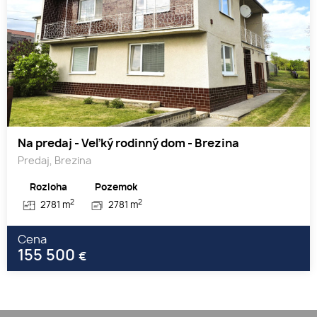
Na predaj - Veľký rodinný dom - Brezina
Predaj, Brezina
Rozloha
Pozemok
2
2
2781 m
2781 m
Cena
155 500
€