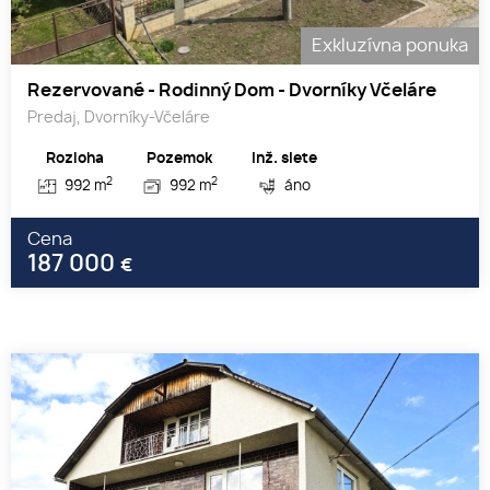
Exkluzívna ponuka
Rezervované - Rodinný Dom - Dvorníky Včeláre
Predaj, Dvorníky-Včeláre
Rozloha
Pozemok
Inž. siete
2
2
992 m
992 m
áno
Cena
187 000
€