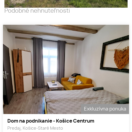
Podobné nehnuteľnosti
Exkluzívna ponuka
Dom na podnikanie - Košice Centrum
Predaj, Košice-Staré Mesto