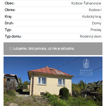
Obec:
Košice-Ťahanovce
Okres:
Košice I
Kraj:
Košický kraj
Druh:
Domy
Typ:
Predaj
Typ domu:
Rodinný dom
Ľutujeme, táto ponuka, už nie je aktuálna.