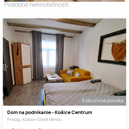
Podobné nehnuteľnosti
Exkluzívna ponuka
Dom na podnikanie - Košice Centrum
Predaj, Košice-Staré Mesto