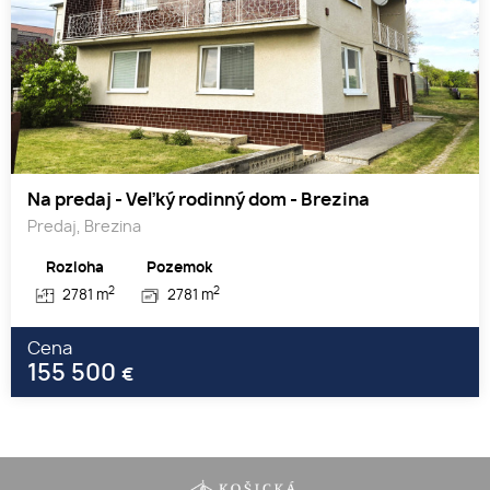
Na predaj - Veľký rodinný dom - Brezina
Predaj, Brezina
Rozloha
Pozemok
2
2
2781 m
2781 m
Cena
155 500
€