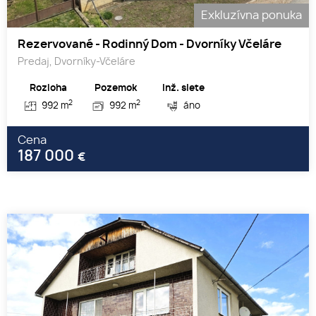
Exkluzívna ponuka
Rezervované - Rodinný Dom - Dvorníky Včeláre
Predaj, Dvorníky-Včeláre
Rozloha
Pozemok
Inž. siete
2
2
992 m
992 m
áno
Cena
187 000
€