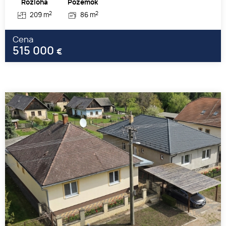
Rozloha
Pozemok
2
2
209 m
86 m
Cena
515 000
€