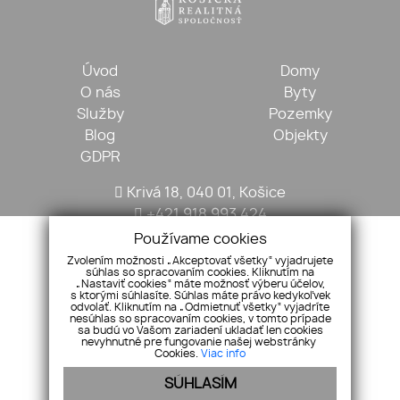
Úvod
Domy
O nás
Byty
Služby
Pozemky
Blog
Objekty
GDPR
Krivá 18, 040 01, Košice
+421 918 993 424
kosickarealitna@gmail.com
Používame cookies
Zvolením možnosti „Akceptovať všetky“ vyjadrujete
súhlas so spracovaním cookies. Kliknutím na
„Nastaviť cookies“ máte možnosť výberu účelov,
s ktorými súhlasíte. Súhlas máte právo kedykoľvek
odvolať. Kliknutím na „Odmietnuť všetky“ vyjadríte
nesúhlas so spracovaním cookies, v tomto prípade
sa budú vo Vašom zariadení ukladať len cookies
nevyhnutné pre fungovanie našej webstránky
Cookies.
Viac info
SÚHLASÍM
Pridajte si nás