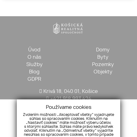
Úvod
Domy
O nás
Byty
Služby
Pozemky
Blog
Objekty
GDPR
Krivá 18, 040 01, Košice
+421 918 993 424
kosickarealitna@gmail.com
Používame cookies
Zvolením možnosti „Akceptovať všetky“ vyjadrujete
súhlas so spracovaním cookies. Kliknutím na
„Nastaviť cookies“ máte možnosť výberu účelov,
s ktorými súhlasíte. Súhlas máte právo kedykoľvek
odvolať. Kliknutím na „Odmietnuť všetky“ vyjadríte
nesúhlas so spracovaním cookies, v tomto prípade