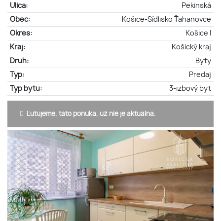
Ulica:
Pekinská
Obec:
Košice-Sídlisko Ťahanovce
Okres:
Košice I
Kraj:
Košický kraj
Druh:
Byty
Typ:
Predaj
Typ bytu:
3-izbový byt
Ľutujeme, táto ponuka, už nie je aktuálna.