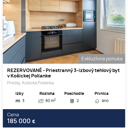
Exkluzívna ponuka
REZERVOVANÉ - Priestranný 3-izbový tehlový byt
v Košickej Polianke
Predaj, Košická Polianka
Izby
Rozloha
Poschodie
Pivnica
2
3
80 m
2
áno
Cena
185 000
€