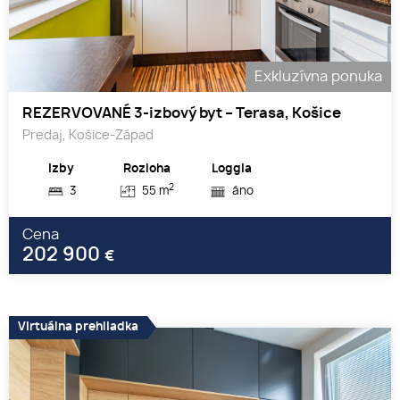
Exkluzívna ponuka
REZERVOVANÉ 3-izbový byt – Terasa, Košice
Predaj, Košice-Západ
Izby
Rozloha
Loggia
2
3
55 m
áno
Cena
202 900
€
Virtuálna prehliadka