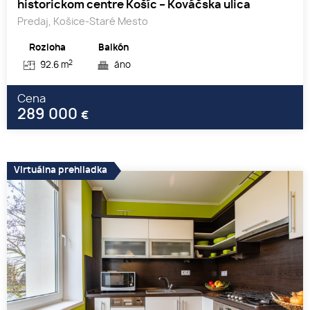
historickom centre Košíc – Kováčska ulica
Predaj, Košice-Staré Mesto
Rozloha
Balkón
2
92.6 m
áno
Cena
289 000
€
Virtuálna prehliadka