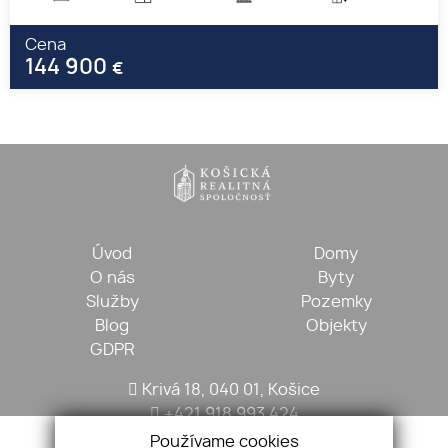
Cena
144 900
€
Úvod
Domy
O nás
Byty
Služby
Pozemky
Blog
Objekty
GDPR
Krivá 18, 040 01, Košice
+421 918 993 424
kosickarealitna@gmail.com
Používame cookies