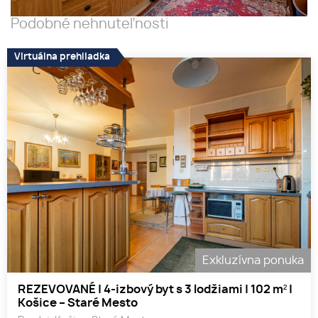
Podobné nehnuteľnosti
Virtuálna prehliadka
Exkluzívna ponuka
REZEVOVANÉ | 4-izbový byt s 3 lodžiami | 102 m² |
Košice – Staré Mesto