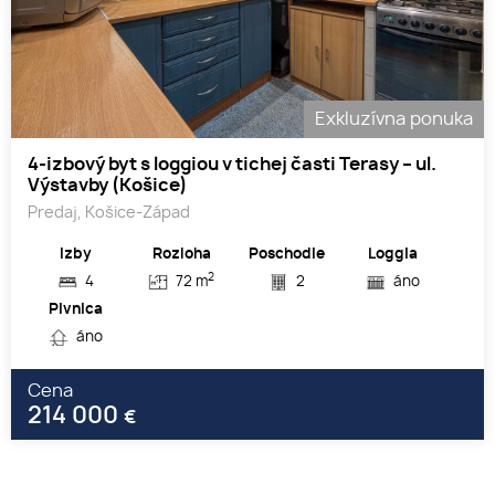
Exkluzívna ponuka
4-izbový byt s loggiou v tichej časti Terasy – ul.
Výstavby (Košice)
Predaj, Košice-Západ
Izby
Rozloha
Poschodie
Loggia
2
4
72 m
2
áno
Pivnica
áno
Cena
214 000
€