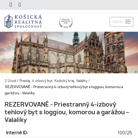
MENU
Úvod
/
Predaj, 4 izbový byt, Košický kraj, Valaliky
/
REZERVOVANÉ - Priestranný 4-izbový tehlový byt s loggiou, komorou a
garážou – Valaliky
REZERVOVANÉ - Priestranný 4-izbový
tehlový byt s loggiou, komorou a garážou –
Valaliky
Interné ID:
100/25