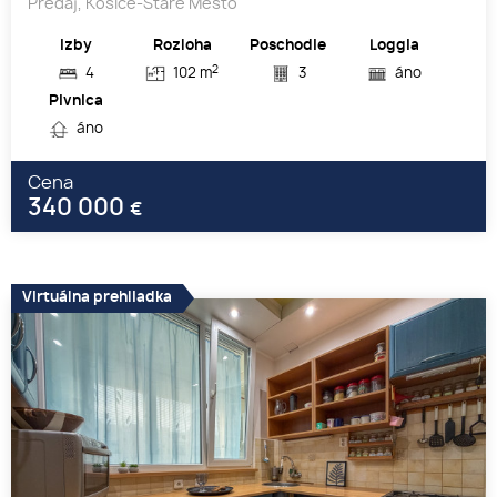
Predaj, Košice-Staré Mesto
Izby
Rozloha
Poschodie
Loggia
2
4
102 m
3
áno
Pivnica
áno
Cena
340 000
€
Virtuálna prehliadka