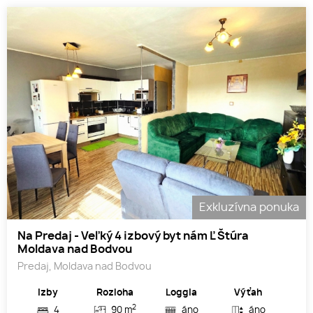
Exkluzívna ponuka
Na Predaj - Veľký 4 izbový byt nám Ľ Štúra
Moldava nad Bodvou
Predaj, Moldava nad Bodvou
Izby
Rozloha
Loggia
Výťah
2
4
90 m
áno
áno