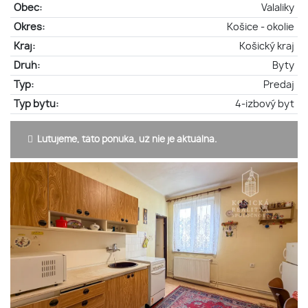
Obec:
Valaliky
Okres:
Košice - okolie
Kraj:
Košický kraj
Druh:
Byty
Typ:
Predaj
Typ bytu:
4-izbový byt
Ľutujeme, táto ponuka, už nie je aktuálna.