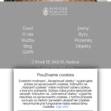
Úvod
Domy
O nás
Byty
Služby
Pozemky
Blog
Objekty
GDPR
Krivá 18, 040 01, Košice
+421 918 993 424
kosickarealitna@gmail.com
Používame cookies
Zvolením možnosti „Akceptovať všetky“ vyjadrujete
súhlas so spracovaním cookies. Kliknutím na
„Nastaviť cookies“ máte možnosť výberu účelov,
s ktorými súhlasíte. Súhlas máte právo kedykoľvek
odvolať. Kliknutím na „Odmietnuť všetky“ vyjadríte
nesúhlas so spracovaním cookies, v tomto prípade
sa budú vo Vašom zariadení ukladať len cookies
nevyhnutné pre fungovanie našej webstránky
Cookies.
Viac info