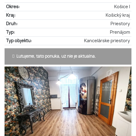
Okres:
Košice I
Kraj:
Košický kraj
Druh:
Priestory
Typ:
Prenájom
Typ objektu:
Kancelárske priestory
Ľutujeme, táto ponuka, už nie je aktuálna.