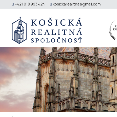
+421 918 993 424
kosickarealitna@gmail.com