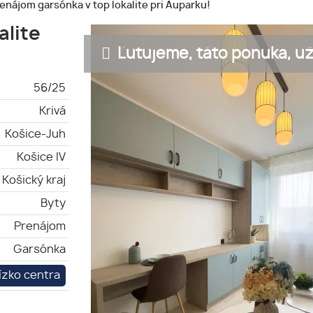
enájom garsónka v top lokalite pri Auparku!
alite
Ľutujeme, táto ponuka, už 
56/25
Krivá
Košice-Juh
Košice IV
Košický kraj
Byty
Prenájom
Garsónka
ízko centra