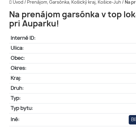
Úvod
/
Prenájom, Garsónka, Košický kraj, Košice-Juh
/
Na pr
Na prenájom garsónka v top lok
pri Auparku!
Interné ID:
Ulica:
Obec:
Okres:
Kraj:
Druh:
Typ:
Typ bytu:
Iné:
Bl