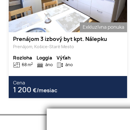
Exkluzívna ponuka
Prenájom 3 izbový byt kpt. Nálepku
Prenájom, Košice-Staré Mesto
Rozloha
Loggia
Výťah
2
68 m
áno
áno
Cena
1 200
€/mesiac