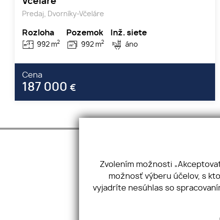
Včeláre
Predaj, Dvorníky-Včeláre
Rozloha
Pozemok
Inž. siete
2
2
992 m
992 m
áno
Cena
187 000
€
Zvolením možnosti „Akceptovať 
Úvod
Domy
Krivá 18, 040 01,
možnosť výberu účelov, s kto
O nás
Byty
+421 918 993 42
vyjadríte nesúhlas so spracovaní
Služby
Pozemky
kosickarealitna
Blog
Objekty
GDPR