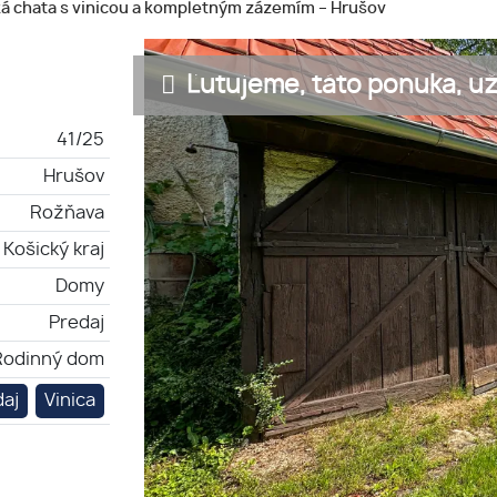
ká chata s vinicou a kompletným zázemím – Hrušov
Ľutujeme, táto ponuka, už 
41/25
Hrušov
Rožňava
Košický kraj
Domy
Predaj
Rodinný dom
daj
Vinica