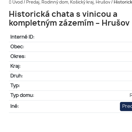
Úvod
/
Predaj, Rodinný dom, Košický kraj, Hrušov
/
Historic
Historická chata s vinicou a
kompletným zázemím – Hrušov
Interné ID:
Obec:
Okres:
Kraj:
Druh:
Typ:
Typ domu:
Iné:
Pre