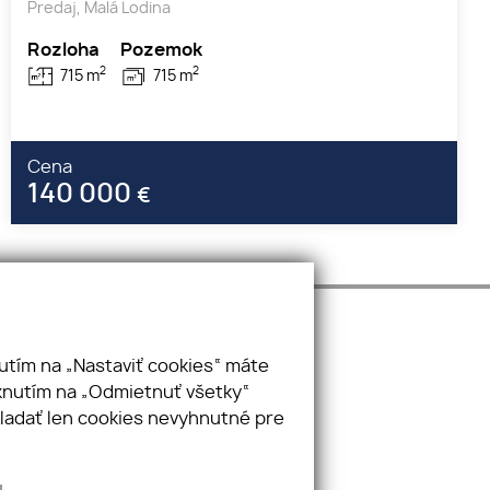
Predaj, Malá Lodina
Rozloha
Pozemok
2
2
715 m
715 m
Cena
140 000
€
utím na „Nastaviť cookies“ máte
Pridajte si nás
iknutím na „Odmietnuť všetky“
kladať len cookies nevyhnutné pre