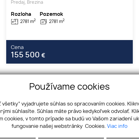
Predaj, Brezina
Rozloha
Pozemok
2
2
2781 m
2781 m
Cena
155 500
€
Používame cookies
všetky“ vyjadrujete súhlas so spracovaním cookies. Klikn
 Košice
rými súhlasíte. Súhlas máte právo kedykoľvek odvolať. Kl
4
m cookies, v tomto prípade sa budú vo Vašom zariadení u
@gmail.com
fungovanie našej webstránky Cookies.
Viac info