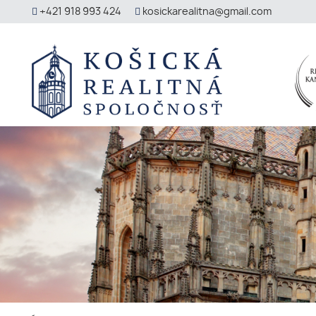
+421 918 993 424
kosickarealitna@gmail.com