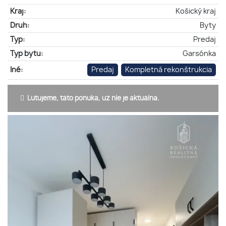
Kraj:
Košický kraj
Druh:
Byty
Typ:
Predaj
Typ bytu:
Garsónka
Iné:
Predaj
Kompletná rekonštrukcia
Ľutujeme, táto ponuka, už nie je aktuálna.