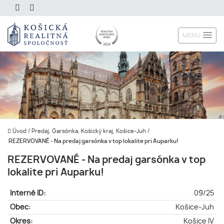
MENU
Úvod
/
Predaj, Garsónka, Košický kraj, Košice-Juh
/
REZERVOVANÉ - Na predaj garsónka v top lokalite pri Auparku!
REZERVOVANÉ - Na predaj garsónka v top
lokalite pri Auparku!
Interné ID:
09/25
Obec:
Košice-Juh
Okres:
Košice IV