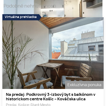
Podobné nehnuteľnosti
Virtuálna prehliadka
Exkluzívna ponuka
Na predaj: Podkrovný 3-izbový byt s balkónom v
historickom centre Košíc – Kováčska ulica
Predaj, Košice-Staré Mesto