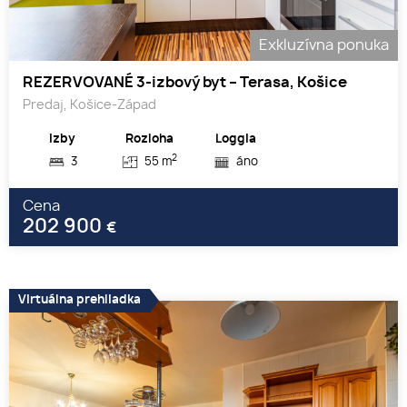
Exkluzívna ponuka
REZERVOVANÉ 3-izbový byt – Terasa, Košice
Predaj, Košice-Západ
Izby
Rozloha
Loggia
2
3
55 m
áno
Cena
202 900
€
Virtuálna prehliadka