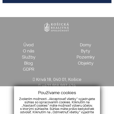
Úvod
Domy
O nás
Byty
Služby
Pozemky
Blog
Objekty
GDPR
Krivá 18, 040 01, Košice
+421 918 993 424
kosickarealitna@gmail.com
Používame cookies
Zvolením možnosti „Akceptovať všetky“ vyjadrujete
súhlas so spracovaním cookies. Kliknutím na
„Nastaviť cookies“ máte možnosť výberu účelov,
s ktorými súhlasíte. Súhlas máte právo kedykoľvek
odvolať. Kliknutím na „Odmietnuť všetky“ vyjadríte