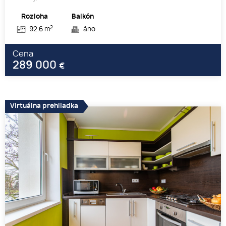
Rozloha
Balkón
2
92.6 m
áno
Cena
289 000
€
Virtuálna prehliadka