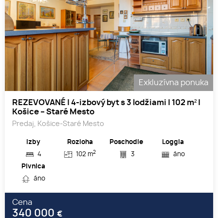
Exkluzívna ponuka
REZEVOVANÉ | 4-izbový byt s 3 lodžiami | 102 m² |
Košice – Staré Mesto
Predaj, Košice-Staré Mesto
Izby
Rozloha
Poschodie
Loggia
2
4
102 m
3
áno
Pivnica
áno
Cena
340 000
€