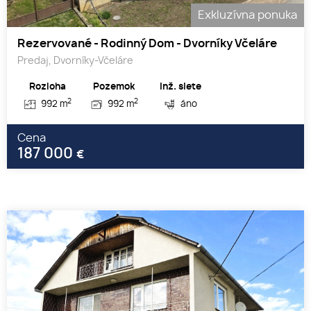
Exkluzívna ponuka
Rezervované - Rodinný Dom - Dvorníky Včeláre
Predaj, Dvorníky-Včeláre
Rozloha
Pozemok
Inž. siete
2
2
992 m
992 m
áno
Cena
187 000
€