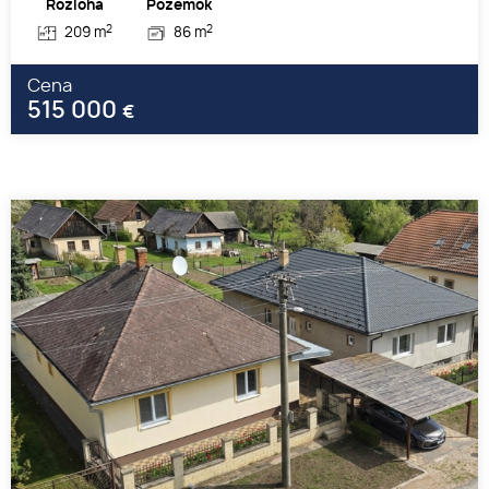
Rozloha
Pozemok
2
2
209 m
86 m
Cena
515 000
€