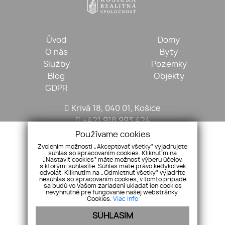
Úvod
Domy
O nás
Byty
Služby
Pozemky
Blog
Objekty
GDPR
Krivá 18, 040 01, Košice
+421 918 993 424
kosickarealitna@gmail.com
Používame cookies
Zvolením možnosti „Akceptovať všetky“ vyjadrujete
súhlas so spracovaním cookies. Kliknutím na
„Nastaviť cookies“ máte možnosť výberu účelov,
s ktorými súhlasíte. Súhlas máte právo kedykoľvek
odvolať. Kliknutím na „Odmietnuť všetky“ vyjadríte
nesúhlas so spracovaním cookies, v tomto prípade
sa budú vo Vašom zariadení ukladať len cookies
nevyhnutné pre fungovanie našej webstránky
Cookies.
Viac info
SÚHLASÍM
Pridajte si nás