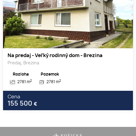
Na predaj - Veľký rodinný dom - Brezina
Predaj, Brezina
Rozloha
Pozemok
2
2
2781 m
2781 m
Cena
155 500
€