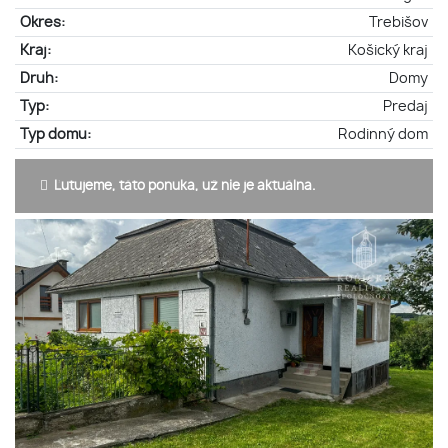
Okres:
Trebišov
Kraj:
Košický kraj
Druh:
Domy
Typ:
Predaj
Typ domu:
Rodinný dom
Ľutujeme, táto ponuka, už nie je aktuálna.