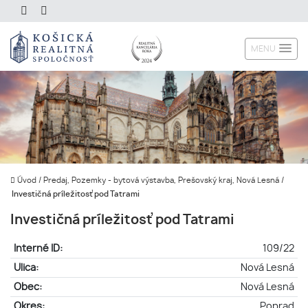
MENU
Úvod
/
Predaj, Pozemky - bytová výstavba, Prešovský kraj, Nová Lesná
/
Investičná príležitosť pod Tatrami
Investičná príležitosť pod Tatrami
Interné ID:
109/22
Ulica:
Nová Lesná
Obec:
Nová Lesná
Okres:
Poprad