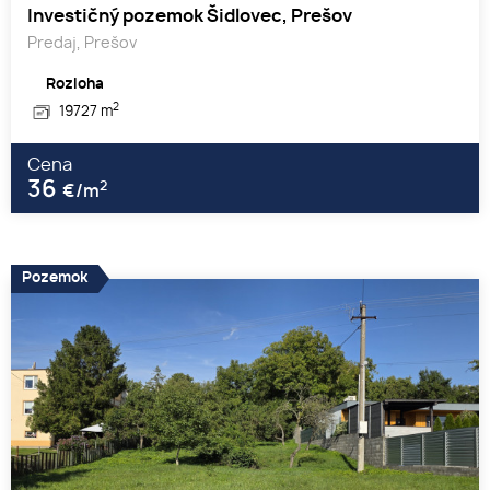
Investičný pozemok Šidlovec, Prešov
Predaj, Prešov
Rozloha
2
19727 m
Cena
36
2
€/m
Pozemok