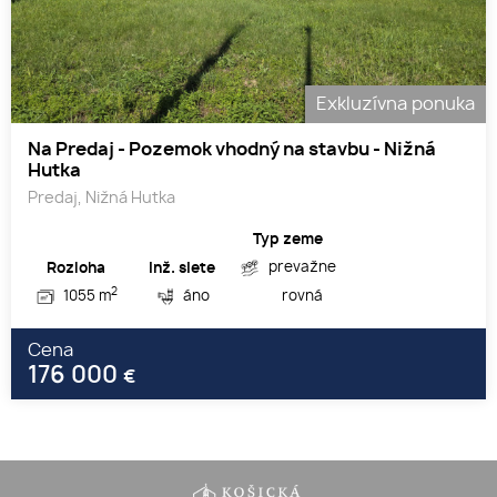
Exkluzívna ponuka
Na Predaj - Pozemok vhodný na stavbu - Nižná
Hutka
Predaj, Nižná Hutka
Typ zeme
prevažne
Rozloha
Inž. siete
2
1055 m
áno
rovná
Cena
176 000
€