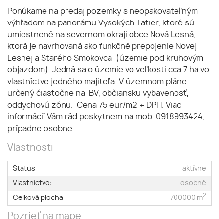
Ponúkame na predaj pozemky s neopakovateľným
výhľadom na panorámu Vysokých Tatier, ktoré sú
umiestnené na severnom okraji obce Nová Lesná,
ktorá je navrhovaná ako funkčné prepojenie Novej
Lesnej a Starého Smokovca (územie pod kruhovým
objazdom). Jedná sa o územie vo veľkosti cca 7 ha vo
vlastníctve jedného majiteľa. V územnom pláne
určený čiastočne na IBV, občiansku vybavenosť,
oddychovú zónu. Cena 75 eur/m2 + DPH. Viac
informácií Vám rád poskytnem na mob. 0918993424,
prípadne osobne.
Vlastnosti
Status:
aktívne
Vlastníctvo:
osobné
2
Celková plocha:
700000 m
Pozrieť na mape