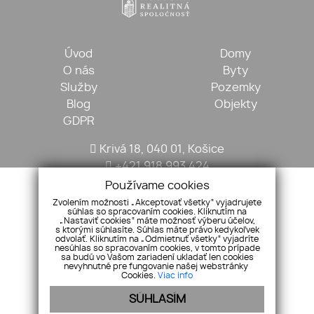
Úvod
Domy
O nás
Byty
Služby
Pozemky
Blog
Objekty
GDPR
Krivá 18, 040 01, Košice
+421 918 993 424
kosickarealitna@gmail.com
Používame cookies
Zvolením možnosti „Akceptovať všetky“ vyjadrujete
súhlas so spracovaním cookies. Kliknutím na
„Nastaviť cookies“ máte možnosť výberu účelov,
s ktorými súhlasíte. Súhlas máte právo kedykoľvek
odvolať. Kliknutím na „Odmietnuť všetky“ vyjadríte
nesúhlas so spracovaním cookies, v tomto prípade
sa budú vo Vašom zariadení ukladať len cookies
nevyhnutné pre fungovanie našej webstránky
Cookies.
Viac info
SÚHLASÍM
Pridajte si nás