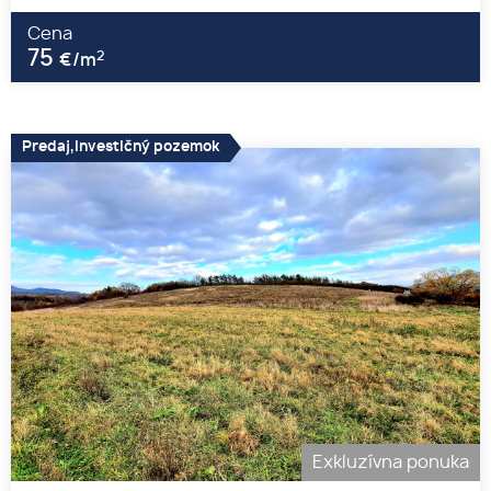
Cena
75
2
€/m
Predaj,Investičný pozemok
Exkluzívna ponuka