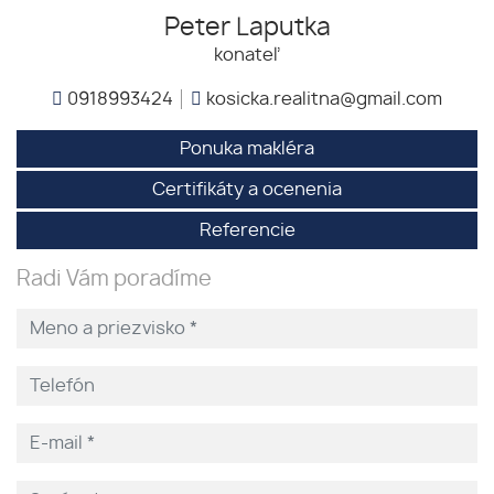
Peter Laputka
konateľ
0918993424
kosicka.realitna@gmail.com
Ponuka makléra
Certifikáty a ocenenia
Referencie
Radi Vám poradíme