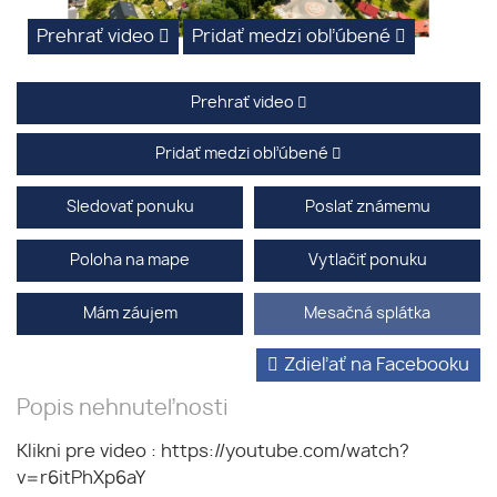
Prehrať video
Pridať medzi obľúbené
Prehrať video
Pridať medzi obľúbené
Sledovať ponuku
Poslať známemu
Poloha na mape
Vytlačiť ponuku
Mám záujem
Mesačná splátka
Zdieľať na Facebooku
Popis nehnuteľnosti
Klikni pre video :
https://youtube.com/watch?
v=r6itPhXp6aY