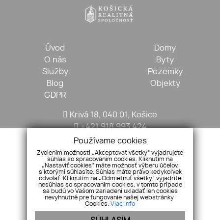
Úvod
Domy
O nás
Byty
Služby
Pozemky
Blog
Objekty
GDPR
Krivá 18, 040 01, Košice
+421 918 993 424
kosickarealitna@gmail.com
Používame cookies
Zvolením možnosti „Akceptovať všetky“ vyjadrujete
súhlas so spracovaním cookies. Kliknutím na
„Nastaviť cookies“ máte možnosť výberu účelov,
s ktorými súhlasíte. Súhlas máte právo kedykoľvek
odvolať. Kliknutím na „Odmietnuť všetky“ vyjadríte
nesúhlas so spracovaním cookies, v tomto prípade
sa budú vo Vašom zariadení ukladať len cookies
nevyhnutné pre fungovanie našej webstránky
Cookies.
Viac info