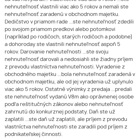
nehnuteľnosť vlastnili viac ako 5 rokov a nemali ste
nehnuteľnosť zaradenú v obchodnom majetku.
Dedičstvo v priamom rade ...ste nehnuteľnosť zdedili
po svojom priamom predkovi alebo potomkovi
(napríklad po rodičoch, starých rodičoch a podobne)
a dohoroday ste vlastnili nehnuteľnosť aspoň 5
rokov. Darovanie nehnuteľnosti ...ste svoju
nehnuteľnosť darovali a nedosiahli ste žiadny príjem
z prevodu vlastníctva nehnuteľnosti. Vyradenie z
obchodného majetku ...bola nehnuteľnosť zaradená v
obchodnom majetku, ale od jej vyradenia už uplynulo
viac ako 5 rokov. Ostatné výnimky z predaja ...predali
ste nehnuteľnosť vydanú V8m ako oprávnenej osobe
podľa reštitučných zákonov alebo nehnuteľnosť
zahrnutú do konkurznej podstaty. Daň ste už
zaplatili ...ste daň už zaplatili, ale príjem z prevodu
vlastníctva nehnuteľnosti ste zaradili pod príjem z
podnikateľskej činnosti.