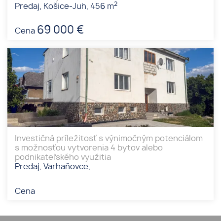
2
Predaj, Košice-Juh, 456 m
69 000 €
Cena
Investičná príležitosť s výnimočným potenciálom
s možnosťou vytvorenia 4 bytov alebo
podnikateľského využitia
Predaj, Varhaňovce,
Cena