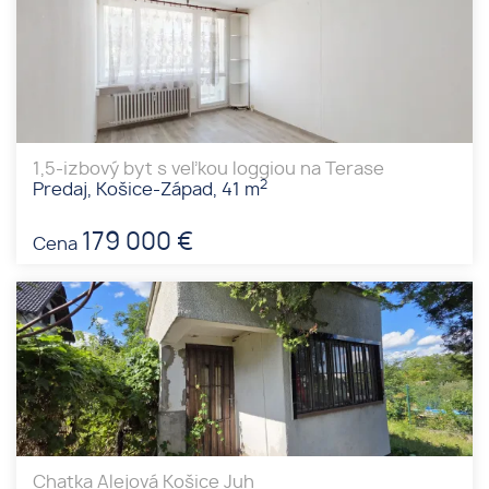
1,5-izbový byt s veľkou loggiou na Terase
2
Predaj, Košice-Západ, 41 m
179 000 €
Cena
Chatka Alejová Košice Juh