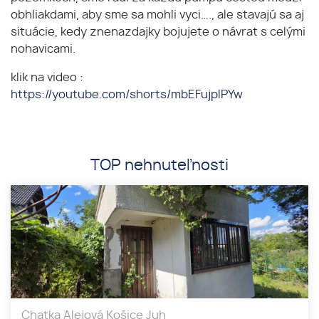
obhliakdami, aby sme sa mohli vyci…., ale stavajú sa aj
situácie, kedy znenazdajky bojujete o návrat s celými
nohavicami.
klik na video :
https://youtube.com/shorts/mbEFujplPYw
TOP nehnuteľnosti
Chatka Alejová Košice Juh