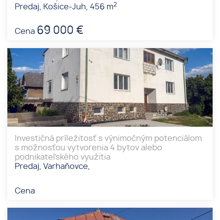
2
Predaj, Košice-Juh, 456 m
69 000 €
Cena
Investičná príležitosť s výnimočným potenciálom
s možnosťou vytvorenia 4 bytov alebo
podnikateľského využitia
Predaj, Varhaňovce,
Cena