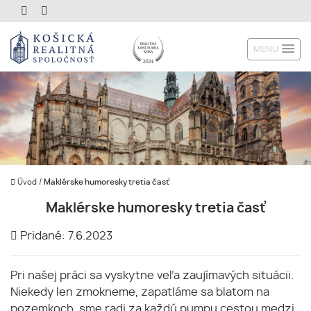
MENU
Úvod
/
Maklérske humoresky tretia časť
Maklérske humoresky tretia časť
Pridané: 7.6.2023
Pri našej práci sa vyskytne veľa zaujímavých situácii.
Niekedy len zmokneme, zapatláme sa blatom na
pozemkoch, sme radi za každú pumpu cestou medzi