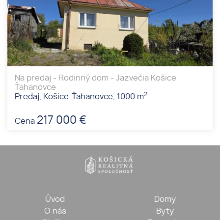
Na predaj - Rodinný dom - Jazvečia Košice
Ťahanovce
2
Predaj, Košice-Ťahanovce, 1000 m
217 000 €
Cena
Úvod
Domy
O nás
Byty