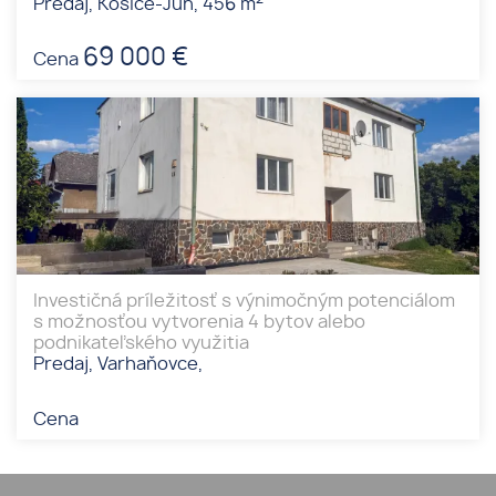
Predaj, Košice-Juh, 456 m
69 000 €
Cena
Investičná príležitosť s výnimočným potenciálom
s možnosťou vytvorenia 4 bytov alebo
podnikateľského využitia
Predaj, Varhaňovce,
Cena