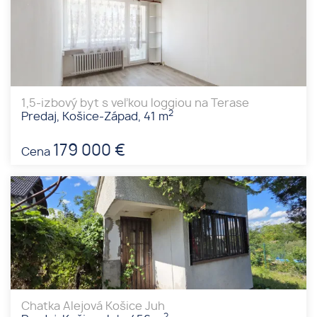
1,5-izbový byt s veľkou loggiou na Terase
2
Predaj, Košice-Západ, 41 m
179 000 €
Cena
Chatka Alejová Košice Juh
2