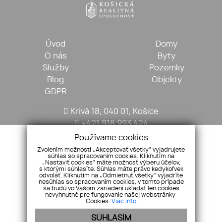
Úvod
Domy
O nás
Byty
Služby
Pozemky
Blog
Objekty
GDPR
Krivá 18, 040 01, Košice
+421 918 993 424
kosickarealitna@gmail.com
Používame cookies
Zvolením možnosti „Akceptovať všetky“ vyjadrujete
súhlas so spracovaním cookies. Kliknutím na
„Nastaviť cookies“ máte možnosť výberu účelov,
s ktorými súhlasíte. Súhlas máte právo kedykoľvek
odvolať. Kliknutím na „Odmietnuť všetky“ vyjadríte
nesúhlas so spracovaním cookies, v tomto prípade
sa budú vo Vašom zariadení ukladať len cookies
nevyhnutné pre fungovanie našej webstránky
Cookies.
Viac info
SÚHLASÍM