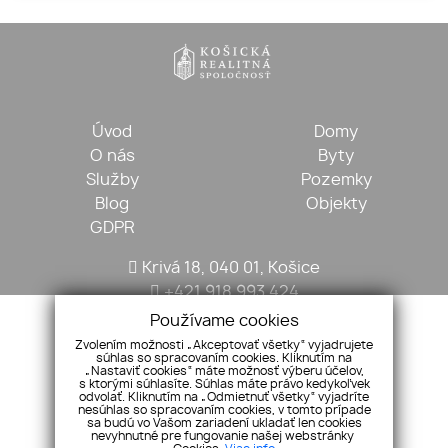
Úvod
Domy
O nás
Byty
Služby
Pozemky
Blog
Objekty
GDPR
Krivá 18, 040 01, Košice
+421 918 993 424
kosickarealitna@gmail.com
Používame cookies
Zvolením možnosti „Akceptovať všetky“ vyjadrujete
súhlas so spracovaním cookies. Kliknutím na
„Nastaviť cookies“ máte možnosť výberu účelov,
s ktorými súhlasíte. Súhlas máte právo kedykoľvek
odvolať. Kliknutím na „Odmietnuť všetky“ vyjadríte
nesúhlas so spracovaním cookies, v tomto prípade
sa budú vo Vašom zariadení ukladať len cookies
nevyhnutné pre fungovanie našej webstránky