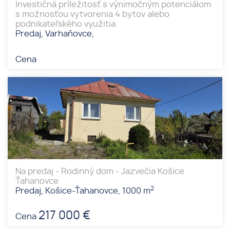
Investičná príležitosť s výnimočným potenciálom
s možnosťou vytvorenia 4 bytov alebo
podnikateľského využitia
Predaj, Varhaňovce,
Cena
Na predaj - Rodinný dom - Jazvečia Košice
Ťahanovce
2
Predaj, Košice-Ťahanovce, 1000 m
217 000 €
Cena