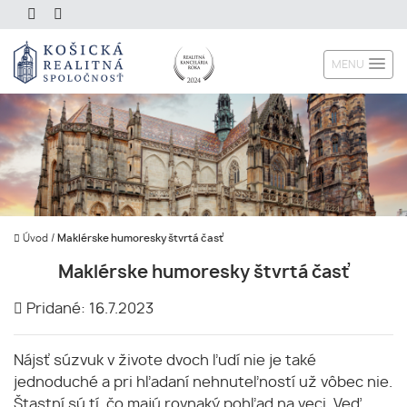
MENU
Úvod
/
Maklérske humoresky štvrtá časť
Maklérske humoresky štvrtá časť
Pridané: 16.7.2023
Nájsť súzvuk v živote dvoch ľudí nie je také
jednoduché a pri hľadaní nehnuteľností už vôbec nie.
Štastní sú tí, čo majú rovnaký pohľad na veci. Veď