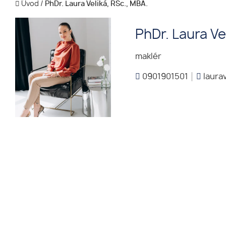
Úvod
/
PhDr. Laura Veliká, RSc., MBA.
PhDr. Laura Ve
maklér
0901901501
laura