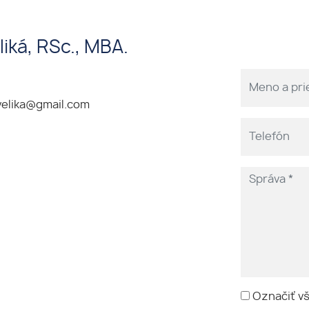
liká, RSc., MBA.
velika@gmail.com
Označiť v