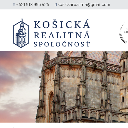
+421 918 993 424
kosickarealitna@gmail.com