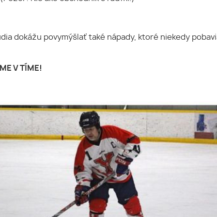
ľudia dokážu povymýšlať také nápady, ktoré niekedy pobavi
ME V TÍME!