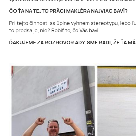
ČO ŤA NA TEJTO PRÁCI MAKLÉRA NAJVIAC BAVÍ?
Pri tejto činnosti sa úplne vyhnem stereotypu, lebo 
to predsa je, nie? Robiť to, čo Vás baví.
ĎAKUJEME ZA ROZHOVOR ADY, SME RADI, ŽE ŤA MÁ