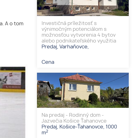
Investičná príležitosť s
a. A o tom
výnimočným potenciálom s
možnosťou vytvorenia 4 bytov
alebo podnikateľského využitia
Predaj, Varhaňovce,
Cena
Na predaj - Rodinný dom -
Jazvečia Košice Ťahanovce
Predaj, Košice-Ťahanovce, 1000
2
m