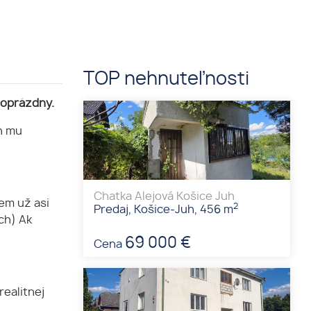
TOP nehnuteľnosti
loprázdny.
ch mu
Chatka Alejová Košice Juh
em už asi
2
Predaj, Košice-Juh, 456 m
ch) Ak
69 000 €
Cena
realitnej