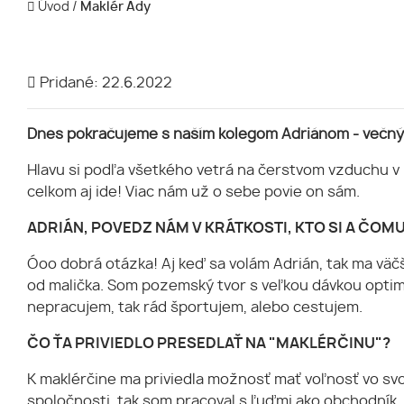
Úvod
/
Maklér Ady
Pridané: 22.6.2022
Dnes pokračujeme s naším kolegom Adriánom - večným 
Hlavu si podľa všetkého vetrá na čerstvom vzduchu v 
celkom aj ide! Viac nám už o sebe povie on sám.
ADRIÁN, POVEDZ NÁM V KRÁTKOSTI, KTO SI A ČOMU
Óoo dobrá otázka! Aj keď sa volám Adrián, tak ma väč
od malička. Som pozemský tvor s veľkou dávkou optimi
nepracujem, tak rád športujem, alebo cestujem.
ČO ŤA PRIVIEDLO PRESEDLAŤ NA "MAKLÉRČINU"?
K maklérčine ma priviedla možnosť mať voľnosť vo svoj
spoločnosti, tak som pracoval s ľuďmi ako obchodník.