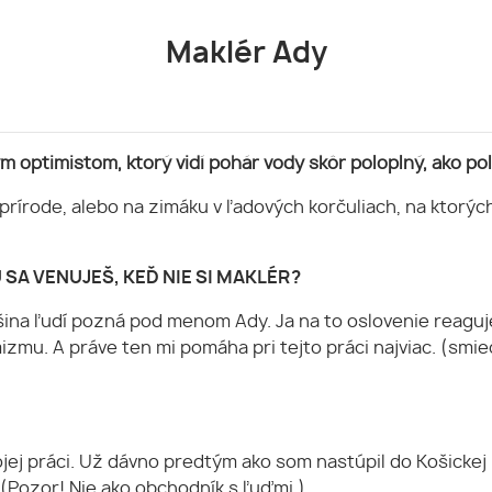
Maklér Ady
optimistom, ktorý vidí pohár vody skôr poloplný, ako po
prírode, alebo na zimáku v ľadových korčuliach, na ktorý
 SA VENUJEŠ, KEĎ NIE SI MAKLÉR?
šina ľudí pozná pod menom Ady. Ja na to oslovenie reaguj
zmu. A práve ten mi pomáha pri tejto práci najviac. (smie
ej práci. Už dávno predtým ako som nastúpil do Košickej 
 (Pozor! Nie ako obchodník s ľuďmi.)