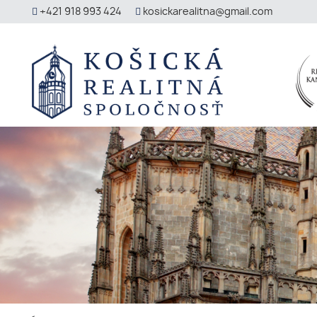
+421 918 993 424
kosickarealitna@gmail.com