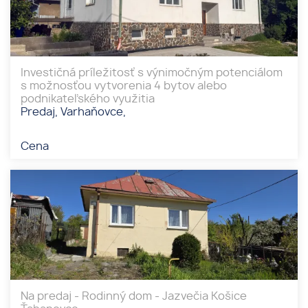
Investičná príležitosť s výnimočným potenciálom
s možnosťou vytvorenia 4 bytov alebo
podnikateľského využitia
Predaj, Varhaňovce,
Cena
Na predaj - Rodinný dom - Jazvečia Košice