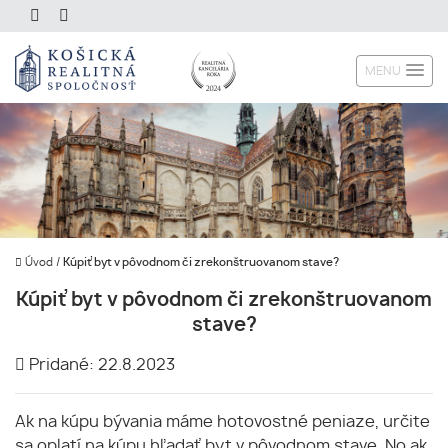
MENU
Úvod
/
Kúpiť byt v pôvodnom či zrekonštruovanom stave?
Kúpiť byt v pôvodnom či zrekonštruovanom
stave?
Pridané: 22.8.2023
Ak na kúpu bývania máme hotovostné peniaze, určite
sa oplatí na kúpu hľadať byt v pôvodnom stave. No ak