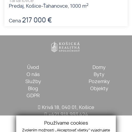
Ťahanovce
2
Predaj, Košice-Ťahanovce, 1000 m
217 000 €
Cena
Úvod
Domy
O nás
Byty
Služby
Pozemky
Blog
Objekty
GDPR
Krivá 18, 040 01, Košice
+421 918 993 424
kosickarealitna@gmail.com
Používame cookies
Zvolením možnosti „Akceptovať všetky“ vyjadrujete