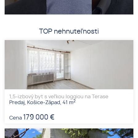
TOP nehnuteľnosti
1,5-izbový byt s veľkou loggiou na Terase
2
Predaj, Košice-Západ, 41 m
179 000 €
Cena