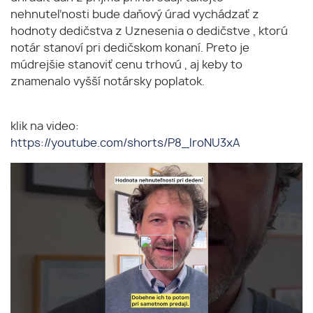
nehnuteľnosti bude daňový úrad vychádzať z
hodnoty dedičstva z Uznesenia o dedičstve , ktorú
notár stanoví pri dedičskom konaní. Preto je
múdrejšie stanoviť cenu trhovú , aj keby to
znamenalo vyšší notársky poplatok.
klik na video:
https://youtube.com/shorts/P8_lroNU3xA