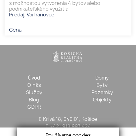
s možnosťou vytvorenia 4 bytov alebo
podnikateľského využitia
Predaj, Varhaňovce,
Cena
Úvod
Domy
O nás
Byty
Služby
Pozemky
Blog
Objekty
GDPR
Krivá 18, 040 01, Košice
+421 918 993 424
kosickarealitna@gmail.com
Používame cookies