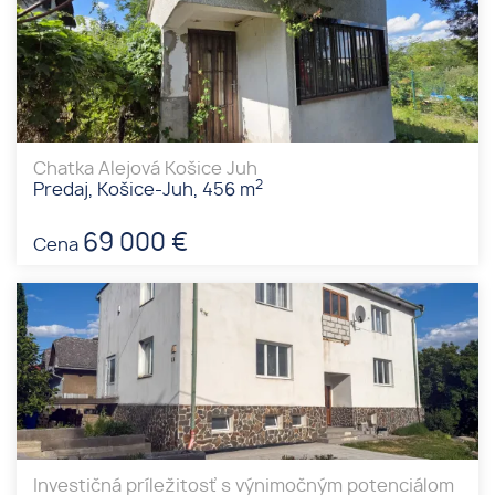
Chatka Alejová Košice Juh
2
Predaj, Košice-Juh, 456 m
69 000 €
Cena
Investičná príležitosť s výnimočným potenciálom