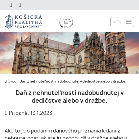
MENU
Úvod
/
Daň z nehnuteľností nadobudnutej v dedičstve alebo v dražbe.
Daň z nehnuteľností nadobudnutej v
dedičstve alebo v dražbe.
Pridané: 13.1.2023
Ako to je s podaním daňového priznania k dani z
nehnuteľnosti ak ste ju nadobudli v dražbe alebo v