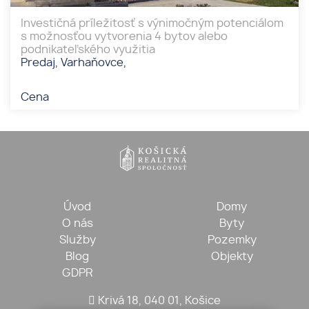
Investičná príležitosť s výnimočným potenciálom
s možnosťou vytvorenia 4 bytov alebo
podnikateľského využitia
Predaj, Varhaňovce,
Cena
Úvod
Domy
O nás
Byty
Služby
Pozemky
Blog
Objekty
GDPR
Krivá 18, 040 01, Košice