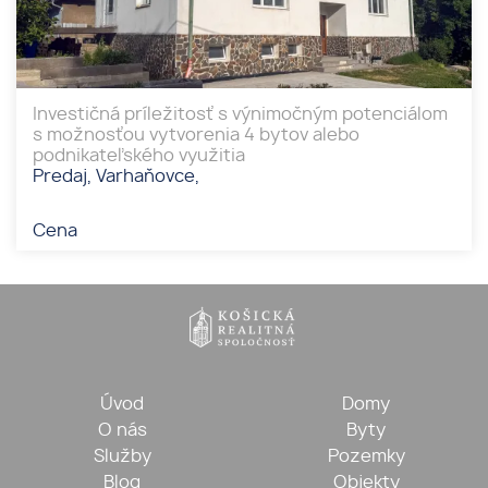
Investičná príležitosť s výnimočným potenciálom
s možnosťou vytvorenia 4 bytov alebo
podnikateľského využitia
Predaj, Varhaňovce,
Cena
Úvod
Domy
O nás
Byty
Služby
Pozemky
Blog
Objekty