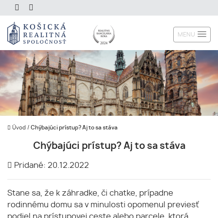
MENU
Úvod
/
Chýbajúci prístup? Aj to sa stáva
Chýbajúci prístup? Aj to sa stáva
Pridané: 20.12.2022
Stane sa, že k záhradke, či chatke, prípadne
rodinnému domu sa v minulosti opomenul previesť
podiel na prístupovej ceste alebo parcele, ktorá