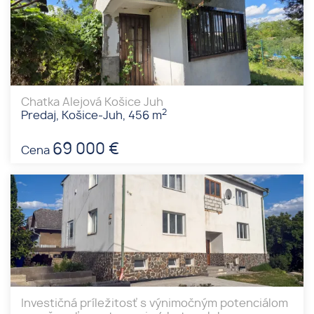
Chatka Alejová Košice Juh
2
Predaj, Košice-Juh, 456 m
69 000 €
Cena
Investičná príležitosť s výnimočným potenciálom