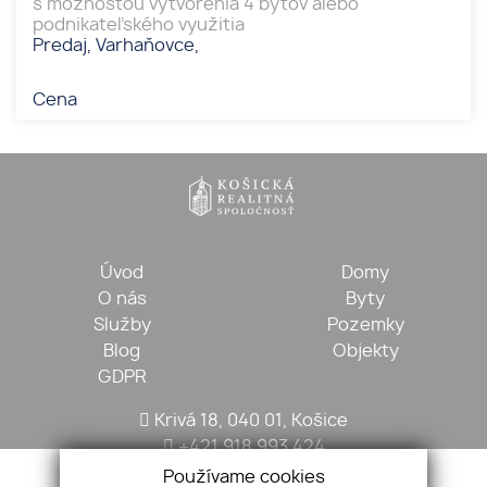
s možnosťou vytvorenia 4 bytov alebo
podnikateľského využitia
Predaj, Varhaňovce,
Cena
Úvod
Domy
O nás
Byty
Služby
Pozemky
Blog
Objekty
GDPR
Krivá 18, 040 01, Košice
+421 918 993 424
kosickarealitna@gmail.com
Používame cookies