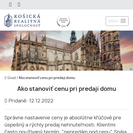
MENU
Úvod
/
Ako stanoviť cenu pri predaji domu
Ako stanoviť cenu pri predaji domu
Pridané: 12.12.2022
Správne nastavenie ceny je absolútne kľúčové pre
úspešný a rýchly predaj nehnuteľnosti. Klientmi
často používaný termín: "nepredám pod cenu". Spája