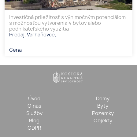
Investičná príležitosť s výnimočným potenciálom
s možnosťou vytvorenia 4 bytov alebo
podnikateľského využitia
Predaj, Varhaňovce,
Cena
Úvod
Domy
O nás
Byty
Služby
Pozemky
Blog
Objekty
GDPR