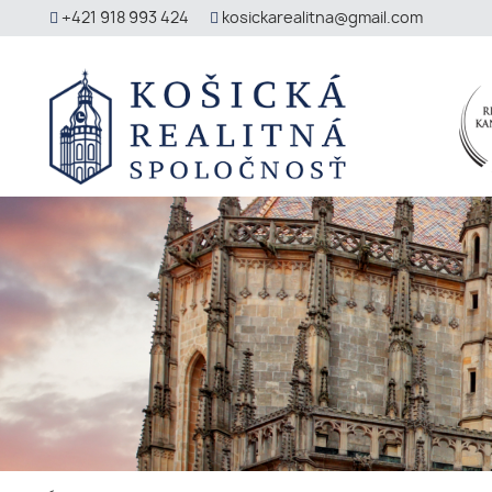
+421 918 993 424
kosickarealitna@gmail.com