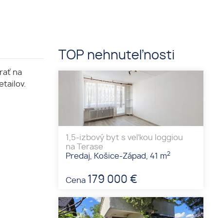
TOP nehnuteľnosti
rať na
tailov.
1,5-izbový byt s veľkou loggiou
na Terase
2
Predaj, Košice-Západ, 41 m
179 000 €
Cena