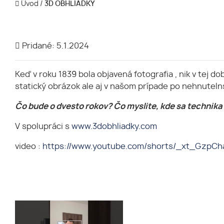
Úvod
/
3D OBHLIADKY
Pridané: 5.1.2024
Keď v roku 1839 bola objavená fotografia , nik v tej do
statický obrázok ale aj v našom prípade po nehnuteln
Čo bude o dvesto rokov? Čo myslite, kde sa technika
V spolupráci s
www.3dobhliadky.com
video :
https://www.youtube.com/shorts/_xt_GzpCh