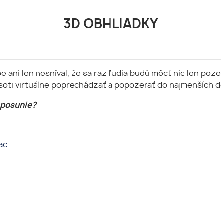
3D OBHLIADKY
be ani len nesníval, že sa raz ľudia budú môcť nie len poze
soti virtuálne poprechádzať a popozerať do najmenších de
 posunie?
ac